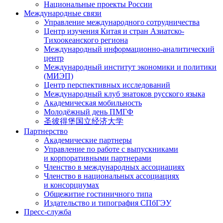
Национальные проекты России
Международные связи
Управление международного сотрудничества
Центр изучения Китая и стран Азиатско-
Тихоокеанского региона
Международный информационно-аналитический
центр
Международный институт экономики и политики
(МИЭП)
Центр перспективных исследований
Международный клуб знатоков русского языка
Академическая мобильность
Молодёжный день ПМГФ
圣彼得堡国立经济大学
Партнерство
Академические партнеры
Управление по работе с выпускниками
и корпоративными партнерами
Членство в международных ассоциациях
Членство в национальных ассоциациях
и консорциумах
Общежитие гостиничного типа
Издательство и типография СПбГЭУ
Пресс-служба