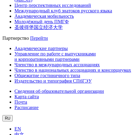
Центр перспективных исследований
Международный клуб знатоков русского языка
Академическая мобильность
Молодёжный день ПМГФ
圣彼得堡国立经济大学
Партнерство
Перейти
Академические партнеры
Управление по работе с выпускниками
и корпоративными партнерами
Членство в международных ассоциациях
Членство в национальных ассоциациях и консорциумах
Общежитие гостиничного типа
Издательство и типография СПбГЭУ
Сведения об образовательной организации
Карта сайта
Почта
Расписание
RU
EN
中文