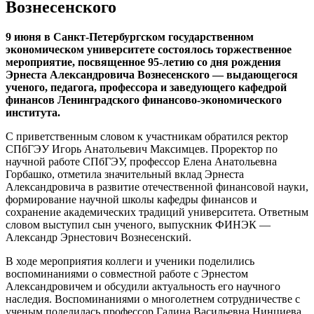
Вознесенского
9 июня в Санкт-Петербургском государственном
экономическом университете состоялось торжественное
мероприятие, посвященное 95-летию со дня рождения
Эрнеста Александровича Вознесенского — выдающегося
ученого, педагога, профессора и заведующего кафедрой
финансов Ленинградского финансово-экономического
института.
С приветственным словом к участникам обратился ректор
СПбГЭУ Игорь Анатольевич Максимцев. Проректор по
научной работе СПбГЭУ, профессор Елена Анатольевна
Горбашко, отметила значительный вклад Эрнеста
Александровича в развитие отечественной финансовой науки,
формирование научной школы кафедры финансов и
сохранение академических традиций университета. Ответным
словом выступил сын ученого, выпускник ФИНЭК —
Александр Эрнестович Вознесенский.
В ходе мероприятия коллеги и ученики поделились
воспоминаниями о совместной работе с Эрнестом
Александровичем и обсудили актуальность его научного
наследия. Воспоминаниями о многолетнем сотрудничестве с
ученым поделилась профессор Галина Васильевна Нинциева.