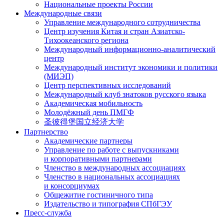
Национальные проекты России
Международные связи
Управление международного сотрудничества
Центр изучения Китая и стран Азиатско-
Тихоокеанского региона
Международный информационно-аналитический
центр
Международный институт экономики и политики
(МИЭП)
Центр перспективных исследований
Международный клуб знатоков русского языка
Академическая мобильность
Молодёжный день ПМГФ
圣彼得堡国立经济大学
Партнерство
Академические партнеры
Управление по работе с выпускниками
и корпоративными партнерами
Членство в международных ассоциациях
Членство в национальных ассоциациях
и консорциумах
Общежитие гостиничного типа
Издательство и типография СПбГЭУ
Пресс-служба