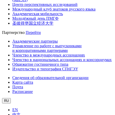
Центр перспективных исследований
Международный клуб знатоков русского языка
Академическая мобильность
Молодёжный день ПМГФ
圣彼得堡国立经济大学
Партнерство
Перейти
Академические партнеры
Управление по работе с выпускниками
и корпоративными партнерами
Членство в международных ассоциациях
Членство в национальных ассоциациях и консорциумах
Общежитие гостиничного типа
Издательство и типография СПбГЭУ
Сведения об образовательной организации
Карта сайта
Почта
Расписание
RU
EN
中文