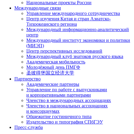
Национальные проекты России
Международные связи
Управление международного сотрудничества
Центр изучения Китая и стран Азиатско-
Тихоокеанского региона
Международный информационно-аналитический
центр
Международный институт экономики и политики
(МИЭП)
Центр перспективных исследований
Международный клуб знатоков русского языка
Академическая мобильность
Молодёжный день ПМГФ
圣彼得堡国立经济大学
Партнерство
Академические партнеры
Управление по работе с выпускниками
и корпоративными партнерами
Членство в международных ассоциациях
Членство в национальных ассоциациях
и консорциумах
Общежитие гостиничного типа
Издательство и типография СПбГЭУ
Пресс-служба