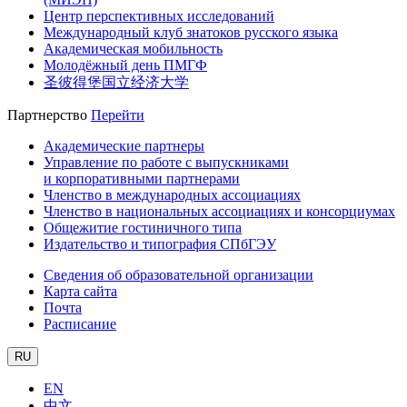
Центр перспективных исследований
Международный клуб знатоков русского языка
Академическая мобильность
Молодёжный день ПМГФ
圣彼得堡国立经济大学
Партнерство
Перейти
Академические партнеры
Управление по работе с выпускниками
и корпоративными партнерами
Членство в международных ассоциациях
Членство в национальных ассоциациях и консорциумах
Общежитие гостиничного типа
Издательство и типография СПбГЭУ
Сведения об образовательной организации
Карта сайта
Почта
Расписание
RU
EN
中文