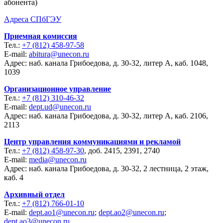
абонента)
Адреса СПбГЭУ
Приемная комиссия
Тел.:
+7 (812) 458-97-58
E-mail:
abitura@unecon.ru
Адрес: наб. канала Грибоедова, д. 30-32, литер А, каб. 1048,
1039
Организационное управление
Тел.:
+7 (812) 310-46-32
E-mail:
dept.ud@unecon.ru
Адрес: наб. канала Грибоедова, д. 30-32, литер А, каб. 2106,
2113
Центр управления коммуникациями и рекламой
Тел.:
+7 (812) 458-97-30
, доб. 2415, 2391, 2740
E-mail:
media@unecon.ru
Адрес: наб. канала Грибоедова, д. 30-32, 2 лестница, 2 этаж,
каб. 4
Архивный отдел
Тел.:
+7 (812) 766-01-10
E-mail:
dept.ao1@unecon.ru
;
dept.ao2@unecon.ru
;
dept.ao3@unecon.ru