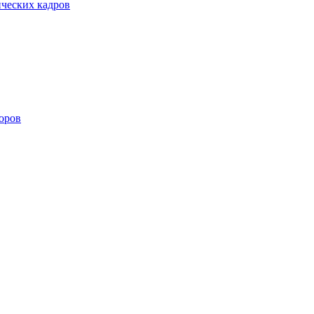
ических кадров
оров