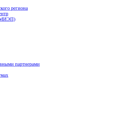
ского региона
ентр
 (МИЭП)
ивными партнерами
умах