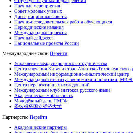
Структура научных подразделений
Научные мероприятия
Совет молодых ученых
Диссертационные советы
Научно-исследовательская работа обучающихся
Периодические издания
Международные проекты
Научный дайджест
Национальные проекты России
Международные связи
Перейти
Управление международного сотрудничества
Центр изучения Китая и стран Азиатско-Тихоокеанского 
Международный информационно-аналитический центр
Международный институт экономики и политики (МИЭ
Центр перспективных исследований
Международный клуб знатоков русского языка
Академическая мобильность
Молодёжный день ПМГФ
圣彼得堡国立经济大学
Партнерство
Перейти
Академические партнеры
Управление по работе с выпускниками и корпоративным