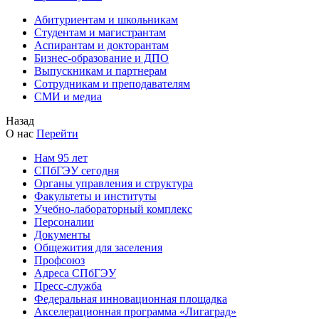
Абитуриентам и школьникам
Студентам и магистрантам
Аспирантам и докторантам
Бизнес-образование и ДПО
Выпускникам и партнерам
Сотрудникам и преподавателям
СМИ и медиа
Назад
О нас
Перейти
Нам 95 лет
СПбГЭУ сегодня
Органы управления и структура
Факультеты и институты
Учебно-лабораторный комплекс
Персоналии
Документы
Общежития для заселения
Профсоюз
Адреса СПбГЭУ
Пресс-служба
Федеральная инновационная площадка
Акселерационная программа «Лигаград»­­