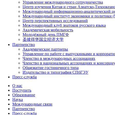
Управление международного сотрудничества
Центр изучения Китая и стран Азиатско-Тихоокеан
Международный информационно-аналитический ц
Международный институт экономики и политики
Центр перспективных исследований
Международный клуб знатоков русского языка
Академическая мобильность
Молодёжный день ПМГФ
圣彼得堡国立经济大学
Партнерство
Академические партнеры
Управление по работе с выпускниками и корпорат
Членство в международных ассоциациях
Членство в национальных ассоциациях и консорци
Общежитие гостиничного типа
Издательство и типография СПбГЭУ
Пресс-служба
О нас
Поступить
Образование
Наука
Международные связи
Партнерство
Пресс-служба