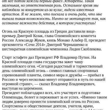
от нее потом зажгли первый факел Эстафеты. Такая
маленькая, но ответственная роль. Остальное время мы
наблюдали за концертом из-за кулис, видели известных
артистов. Я не жалею, что поехала и очень рада, что мне
выпала такая возможность. Ничто не мотивирует так, как
осознание важности действия, в котором участвуешь!
Огонь на Красную площадь из Греции доставили вице-
премьер Дмитрий Козак, глава Олимпийского комитета
России Александр Жуков, князь Монако Альбер II, президент
оргкомитета «Сочи 2014» Дмитрий Чернышенко и
шестикратная олимпийская чемпионка Лидия Скобликова.
Старт эстафете дал Президент РФ Владимир Путин. На
Красной площади глава государства зажег чашу
олимпийского огня. «Сегодня радостный и торжественный
день: олимпийский огонь – символ главных спортивных
соревнований планеты, символ мира и дружбы — прибыл в
Россию и через несколько минут отправится в путь по нашей
огромной стране», — сказал Владимир Владимирович,
выступая на церемонии.
Президент поблагодарил всех, кто участвует в подготовке
Олимпиады, болеет и переживает за ее успех. «Именно таким
людям доверено пронести олимпийский огонь по России.
Спортсмены и общественные деятели, учителя, врачи,