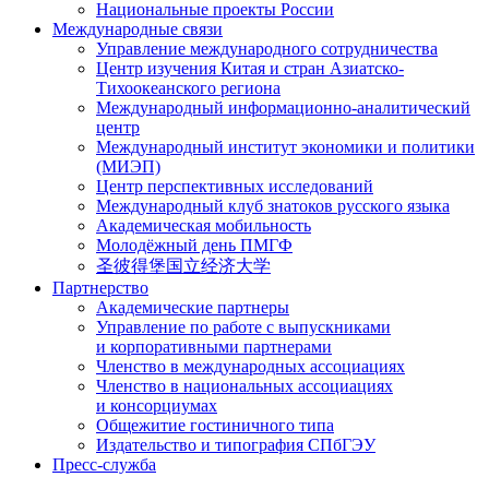
Национальные проекты России
Международные связи
Управление международного сотрудничества
Центр изучения Китая и стран Азиатско-
Тихоокеанского региона
Международный информационно-аналитический
центр
Международный институт экономики и политики
(МИЭП)
Центр перспективных исследований
Международный клуб знатоков русского языка
Академическая мобильность
Молодёжный день ПМГФ
圣彼得堡国立经济大学
Партнерство
Академические партнеры
Управление по работе с выпускниками
и корпоративными партнерами
Членство в международных ассоциациях
Членство в национальных ассоциациях
и консорциумах
Общежитие гостиничного типа
Издательство и типография СПбГЭУ
Пресс-служба