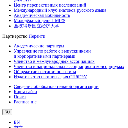
Центр перспективных исследований
Международный клуб знатоков русского языка
Академическая мобильность
Молодёжный день ПМГФ
圣彼得堡国立经济大学
Партнерство
Перейти
Академические партнеры
Управление по работе с выпускниками
и корпоративными партнерами
Членство в международных ассоциациях
Членство в национальных ассоциациях и консорциумах
Общежитие гостиничного типа
Издательство и типография СПбГЭУ
Сведения об образовательной организации
Карта сайта
Почта
Расписание
RU
EN
中文