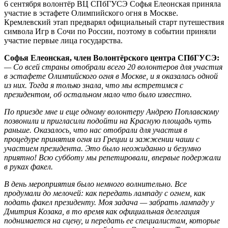
6 сентября волонтёр ВЦ СПбГУСЭ Софья Елеонская приняла
участие в эстафете Олимпийского огня в Москве.
Кремлевский этап предварял официальный старт путешествия
символа Игр в Сочи по России, поэтому в событии приняли
участие первые лица государства.
Софья Елеонская, член Волонтёрского центра СПбГУСЭ:
— Со всей страны отобрали всего 20 волонтеров для участия
в эстафете Олимпийского огня в Москве, и я оказалась одной
из них. Тогда я только знала, что мы встретимся с
президентом, об остальном мало что было известно.
По приезде мне и еще одному волонтеру Андрею Поплавскому
позвонили и пригласили подойти на Красную площадь чуть
раньше. Оказалось, что нас отобрали для участия в
процедуре принятия огня из Греции и зажжении чаши с
участием президента. Это было неожиданно и безумно
приятно! Всю субботу мы репетировали, впервые подержали
в руках факел.
В день мероприятия было немного волнительно. Все
продумали до мелочей: как передать лампаду с огнем, как
подать факел президенту. Моя задача — забрать лампаду у
Дмитрия Козака, в то время как официальная делегация
поднимается на сцену, и передать ее специалистам, которые