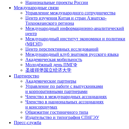
Национальные проекты России
Международные связи
Управление международного сотрудничества
Центр изучения Китая и стран Азиатско-
Тихоокеанского региона
Международный информационно-аналитический
центр
Международный институт экономики и политики
(МИЭП)
Центр перспективных исследований
Международный клуб знатоков русского языка
Академическая мобильность
Молодёжный день ПМГФ
圣彼得堡国立经济大学
Партнерство
Академические партнеры
Управление по работе с выпускниками
и корпоративными партнерами
Членство в международных ассоциациях
Членство в национальных ассоциациях
и консорциумах
Общежитие гостиничного типа
Издательство и типография СПбГЭУ
Пресс-служба