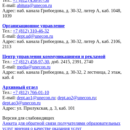
Тел.:
+7 (812) 458-97-58
E-mail:
abitura@unecon.ru
Адрес: наб. канала Грибоедова, д. 30-32, литер А, каб. 1048,
1039
Организационное управление
Тел.:
+7 (812) 310-46-32
E-mail:
dept.ud@unecon.ru
Адрес: наб. канала Грибоедова, д. 30-32, литер А, каб. 2106,
2113
Центр управления коммуникациями и рекламой
Тел.:
+7 (812) 458-97-30
, доб. 2415, 2391, 2740
E-mail:
media@unecon.ru
Адрес: наб. канала Грибоедова, д. 30-32, 2 лестница, 2 этаж,
каб. 4
Архивный отдел
Тел.:
+7 (812) 766-01-10
E-mail:
dept.ao1@unecon.ru
;
dept.ao2@unecon.ru
;
dept.ao3@unecon.ru
Адрес: ул. Прилукская, д. 3, каб. 101
Версия для слабовидящих
Анкета для обратной связи получателями образовательных
услуг мнения о качестве оказания услуг