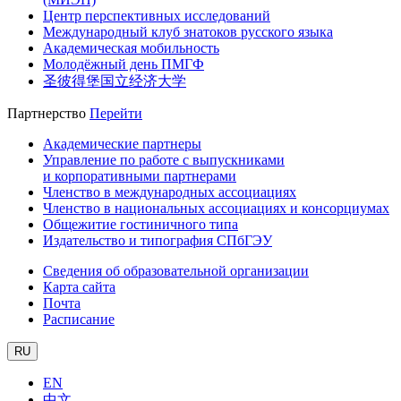
Центр перспективных исследований
Международный клуб знатоков русского языка
Академическая мобильность
Молодёжный день ПМГФ
圣彼得堡国立经济大学
Партнерство
Перейти
Академические партнеры
Управление по работе с выпускниками
и корпоративными партнерами
Членство в международных ассоциациях
Членство в национальных ассоциациях и консорциумах
Общежитие гостиничного типа
Издательство и типография СПбГЭУ
Сведения об образовательной организации
Карта сайта
Почта
Расписание
RU
EN
中文