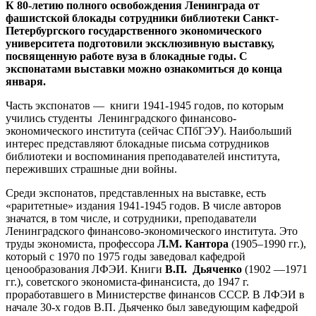
К 80-летию полного освобождения Ленинграда от
фашистской блокады сотрудники библиотеки Санкт-
Петербургского государственного экономического
университета подготовили эксклюзивную выставку,
посвященную работе вуза в блокадные годы. С
экспонатами выставки можно ознакомиться до конца
января.
Часть экспонатов — книги 1941-1945 годов, по которым
учились студенты Ленинградского финансово-
экономического института (сейчас СПбГЭУ). Наибольший
интерес представляют блокадные письма сотрудников
библиотеки и воспоминания преподавателей института,
переживших страшные дни войны.
Среди экспонатов, представленных на выставке, есть
«раритетные» издания 1941-1945 годов. В числе авторов
значатся, в том числе, и сотрудники, преподаватели
Ленинградского финансово-экономического института. Это
труды экономиста, профессора
Л.М. Кантора
(1905–1990 гг.),
который с 1970 по 1975 годы заведовал кафедрой
ценообразования ЛФЭИ. Книги
В.П. Дьяченко
(1902 —1971
гг.), советского экономиста-финансиста, до 1947 г.
проработавшего в Министерстве финансов СССР. В ЛФЭИ в
начале 30-х годов В.П. Дьяченко был заведующим кафедрой