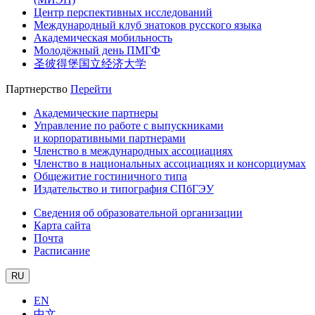
Центр перспективных исследований
Международный клуб знатоков русского языка
Академическая мобильность
Молодёжный день ПМГФ
圣彼得堡国立经济大学
Партнерство
Перейти
Академические партнеры
Управление по работе с выпускниками
и корпоративными партнерами
Членство в международных ассоциациях
Членство в национальных ассоциациях и консорциумах
Общежитие гостиничного типа
Издательство и типография СПбГЭУ
Сведения об образовательной организации
Карта сайта
Почта
Расписание
RU
EN
中文