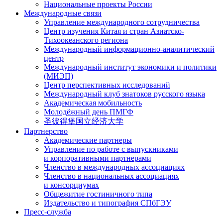
Национальные проекты России
Международные связи
Управление международного сотрудничества
Центр изучения Китая и стран Азиатско-
Тихоокеанского региона
Международный информационно-аналитический
центр
Международный институт экономики и политики
(МИЭП)
Центр перспективных исследований
Международный клуб знатоков русского языка
Академическая мобильность
Молодёжный день ПМГФ
圣彼得堡国立经济大学
Партнерство
Академические партнеры
Управление по работе с выпускниками
и корпоративными партнерами
Членство в международных ассоциациях
Членство в национальных ассоциациях
и консорциумах
Общежитие гостиничного типа
Издательство и типография СПбГЭУ
Пресс-служба