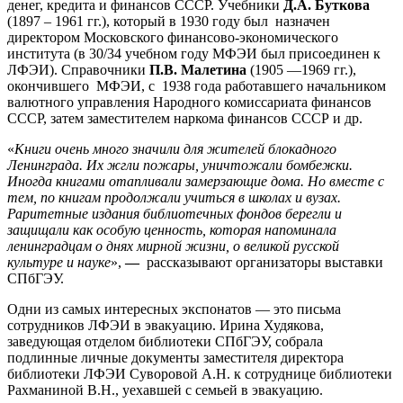
денег, кредита и финансов СССР. Учебники
Д.А. Буткова
(1897 – 1961 гг.), который в 1930 году был назначен
директором Московского финансово-экономического
института (в 30/34 учебном году МФЭИ был присоединен к
ЛФЭИ). Справочники
П.В. Малетина
(1905 —1969 гг.),
окончившего МФЭИ, с 1938 года работавшего начальником
валютного управления Народного комиссариата финансов
СССР, затем заместителем наркома финансов СССР и др.
«
Книги очень много значили для жителей блокадного
Ленинграда. Их жгли пожары, уничтожали бомбежки.
Иногда книгами отапливали замерзающие дома. Но вместе с
тем, по книгам продолжали учиться в школах и вузах.
Раритетные издания библиотечных фондов берегли и
защищали как особую ценность, которая напоминала
ленинградцам о днях мирной жизни, о великой русской
культуре и науке
»,
—
рассказывают организаторы выставки
СПбГЭУ.
Одни из самых интересных экспонатов — это письма
сотрудников ЛФЭИ в эвакуацию. Ирина Худякова,
заведующая отделом библиотеки СПбГЭУ, собрала
подлинные личные документы заместителя директора
библиотеки ЛФЭИ Суворовой А.Н. к сотруднице библиотеки
Рахманиной В.Н., уехавшей с семьей в эвакуацию.