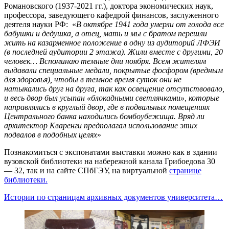
Романовского (1937-2021 гг.), доктора экономических наук,
профессора, заведующего кафедрой финансов, заслуженного
деятеля науки РФ: «
В октябре 1941 года умерли от голода все
бабушки и дедушка, а отец, мать и мы с братом перешли
жить на казарменное положение в одну из аудиторий ЛФЭИ
(в последней аудитории 2 этажа). Жили вместе с другими, 20
человек… Вспоминаю темные дни ноября. Всем жителям
выдавали специальные медали, покрытые фосфором (вредным
для здоровья), чтобы в темное время суток они не
натыкались друг на друга, так как освещение отсутствовало,
и весь двор был усыпан «блокадными светлячками», которые
направлялись в круглый двор, где в подвальных помещениях
Центрального банка находились бомбоубежища. Вряд ли
архитектор Кваренги предполагал использование этих
подвалов в подобных целях
»
Познакомиться с экспонатами выставки можно как в здании
вузовской библиотеки на набережной канала Грибоедова 30
— 32, так и на сайте СПбГЭУ, на виртуальной
странице
библиотеки.
Истории по страницам архивных документов университета…