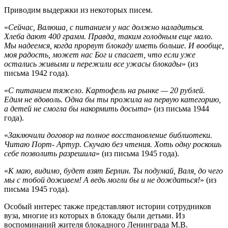
Приводим выдержки из некоторых писем.
«
Сейчас, Валюша, с питанием у нас должно наладиться.
Хлеба дают 400 грамм. Правда, таким голодным еще мало.
Мы надеемся, когда прорвут блокаду иметь больше. И вообще,
моя радость, может нас Бог и спасает, что если уже
остались живыми и пережили все ужасы блокады
» (из
письма 1942 года).
«
С питанием тяжело. Картофель на рынке — 20 рублей.
Едим не вдоволь. Одна бы ты прожила на первую категорию,
а детей не смогла бы накормить досыта
» (из письма 1944
года).
«
Заключили договор на полное восстановление библиотеки.
Читаю Порт- Артур. Скучаю без чтения. Хоть одну роскошь
себе позволить разрешила
» (из письма 1945 года).
«
К маю, видимо, будет взят Берлин. Ты подумай, Валя, до чего
мы с тобой доживем! А ведь могли бы и не дождаться!
» (из
письма 1945 года).
Особый интерес также представляют истории сотрудников
вуза, многие из которых в блокаду были детьми. Из
воспоминаний жителя блокадного Ленинграда М.В.