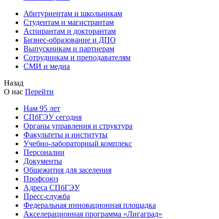
Абитуриентам и школьникам
Студентам и магистрантам
Аспирантам и докторантам
Бизнес-образование и ДПО
Выпускникам и партнерам
Сотрудникам и преподавателям
СМИ и медиа
Назад
О нас
Перейти
Нам 95 лет
СПбГЭУ сегодня
Органы управления и структура
Факультеты и институты
Учебно-лабораторный комплекс
Персоналии
Документы
Общежития для заселения
Профсоюз
Адреса СПбГЭУ
Пресс-служба
Федеральная инновационная площадка
Акселерационная программа «Лигаград»­­