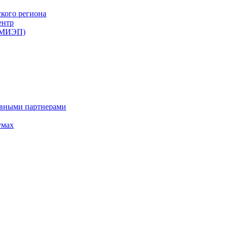
ского региона
ентр
 (МИЭП)
ивными партнерами
умах