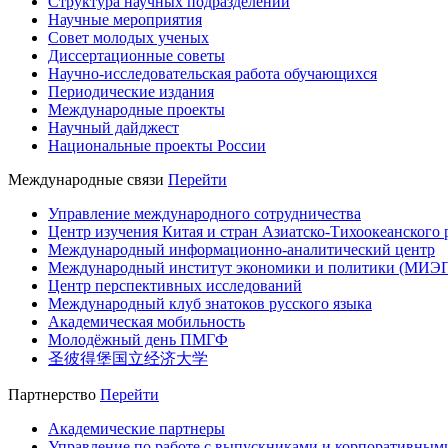
Структура научных подразделений
Научные мероприятия
Совет молодых ученых
Диссертационные советы
Научно-исследовательская работа обучающихся
Периодические издания
Международные проекты
Научный дайджест
Национальные проекты России
Международные связи
Перейти
Управление международного сотрудничества
Центр изучения Китая и стран Азиатско-Тихоокеанского 
Международный информационно-аналитический центр
Международный институт экономики и политики (МИЭ
Центр перспективных исследований
Международный клуб знатоков русского языка
Академическая мобильность
Молодёжный день ПМГФ
圣彼得堡国立经济大学
Партнерство
Перейти
Академические партнеры
Управление по работе с выпускниками и корпоративным