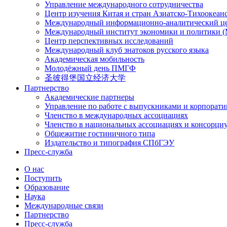
Управление международного сотрудничества
Центр изучения Китая и стран Азиатско-Тихоокеан
Международный информационно-аналитический ц
Международный институт экономики и политики
Центр перспективных исследований
Международный клуб знатоков русского языка
Академическая мобильность
Молодёжный день ПМГФ
圣彼得堡国立经济大学
Партнерство
Академические партнеры
Управление по работе с выпускниками и корпорат
Членство в международных ассоциациях
Членство в национальных ассоциациях и консорци
Общежитие гостиничного типа
Издательство и типография СПбГЭУ
Пресс-служба
О нас
Поступить
Образование
Наука
Международные связи
Партнерство
Пресс-служба