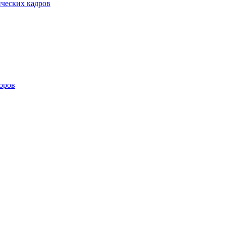
ических кадров
оров