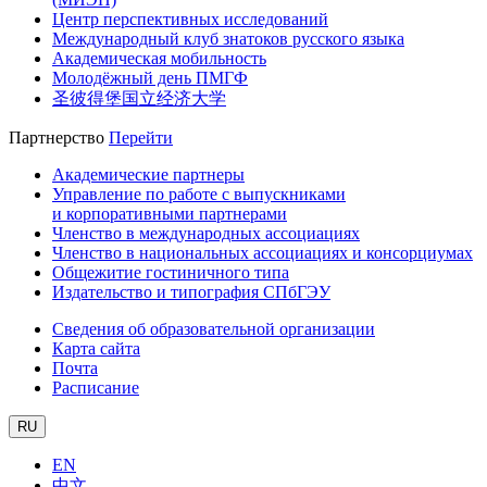
Центр перспективных исследований
Международный клуб знатоков русского языка
Академическая мобильность
Молодёжный день ПМГФ
圣彼得堡国立经济大学
Партнерство
Перейти
Академические партнеры
Управление по работе с выпускниками
и корпоративными партнерами
Членство в международных ассоциациях
Членство в национальных ассоциациях и консорциумах
Общежитие гостиничного типа
Издательство и типография СПбГЭУ
Сведения об образовательной организации
Карта сайта
Почта
Расписание
RU
EN
中文