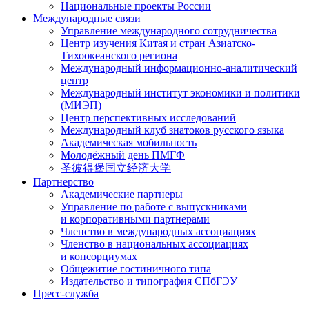
Национальные проекты России
Международные связи
Управление международного сотрудничества
Центр изучения Китая и стран Азиатско-
Тихоокеанского региона
Международный информационно-аналитический
центр
Международный институт экономики и политики
(МИЭП)
Центр перспективных исследований
Международный клуб знатоков русского языка
Академическая мобильность
Молодёжный день ПМГФ
圣彼得堡国立经济大学
Партнерство
Академические партнеры
Управление по работе с выпускниками
и корпоративными партнерами
Членство в международных ассоциациях
Членство в национальных ассоциациях
и консорциумах
Общежитие гостиничного типа
Издательство и типография СПбГЭУ
Пресс-служба