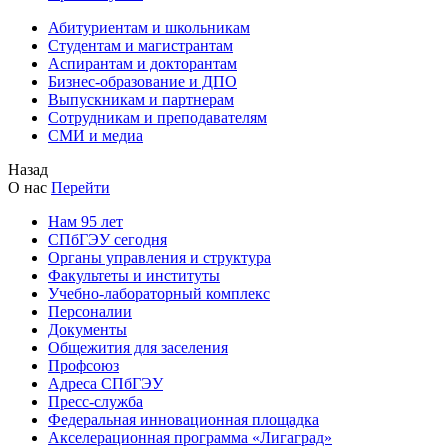
Абитуриентам и школьникам
Студентам и магистрантам
Аспирантам и докторантам
Бизнес-образование и ДПО
Выпускникам и партнерам
Сотрудникам и преподавателям
СМИ и медиа
Назад
О нас
Перейти
Нам 95 лет
СПбГЭУ сегодня
Органы управления и структура
Факультеты и институты
Учебно-лабораторный комплекс
Персоналии
Документы
Общежития для заселения
Профсоюз
Адреса СПбГЭУ
Пресс-служба
Федеральная инновационная площадка
Акселерационная программа «Лигаград»­­