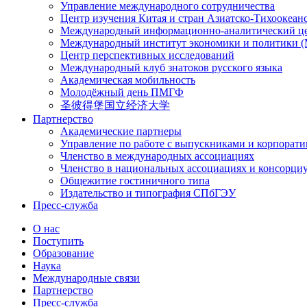
Управление международного сотрудничества
Центр изучения Китая и стран Азиатско-Тихоокеан
Международный информационно-аналитический ц
Международный институт экономики и политики
Центр перспективных исследований
Международный клуб знатоков русского языка
Академическая мобильность
Молодёжный день ПМГФ
圣彼得堡国立经济大学
Партнерство
Академические партнеры
Управление по работе с выпускниками и корпорат
Членство в международных ассоциациях
Членство в национальных ассоциациях и консорци
Общежитие гостиничного типа
Издательство и типография СПбГЭУ
Пресс-служба
О нас
Поступить
Образование
Наука
Международные связи
Партнерство
Пресс-служба