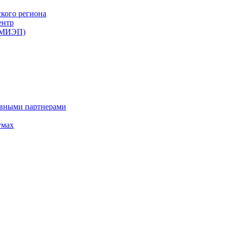
ского региона
ентр
 (МИЭП)
ивными партнерами
умах