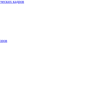
ических кадров
оров