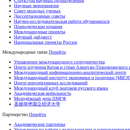
Структура научных подразделений
Научные мероприятия
Совет молодых ученых
Диссертационные советы
Научно-исследовательская работа обучающихся
Периодические издания
Международные проекты
Научный дайджест
Национальные проекты России
Международные связи
Перейти
Управление международного сотрудничества
Центр изучения Китая и стран Азиатско-Тихоокеанского 
Международный информационно-аналитический центр
Международный институт экономики и политики (МИЭ
Центр перспективных исследований
Международный клуб знатоков русского языка
Академическая мобильность
Молодёжный день ПМГФ
圣彼得堡国立经济大学
Партнерство
Перейти
Академические партнеры
Управление по работе с выпускниками и корпоративным