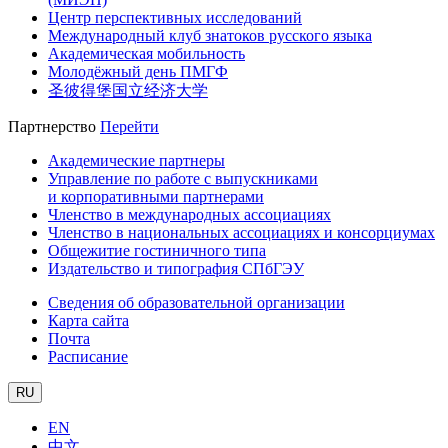
Центр перспективных исследований
Международный клуб знатоков русского языка
Академическая мобильность
Молодёжный день ПМГФ
圣彼得堡国立经济大学
Партнерство
Перейти
Академические партнеры
Управление по работе с выпускниками
и корпоративными партнерами
Членство в международных ассоциациях
Членство в национальных ассоциациях и консорциумах
Общежитие гостиничного типа
Издательство и типография СПбГЭУ
Сведения об образовательной организации
Карта сайта
Почта
Расписание
RU
EN
中文