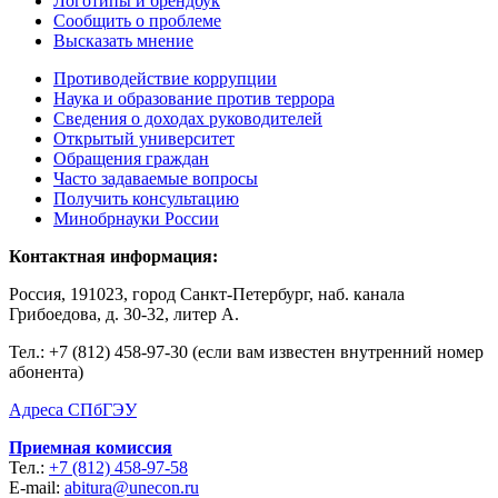
Логотипы и брендбук
Сообщить о проблеме
Высказать мнение
Противодействие коррупции
Наука и образование против террора
Сведения о доходах руководителей
Открытый университет
Обращения граждан
Часто задаваемые вопросы
Получить консультацию
Минобрнауки России
Контактная информация:
Россия, 191023, город Санкт-Петербург, наб. канала
Грибоедова, д. 30-32, литер А.
Тел.:
+7 (812) 458-97-30 (если вам известен внутренний номер
абонента)
Адреса СПбГЭУ
Приемная комиссия
Тел.:
+7 (812) 458-97-58
E-mail:
abitura@unecon.ru