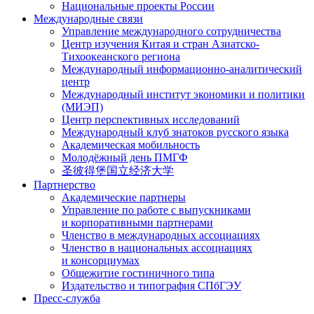
Национальные проекты России
Международные связи
Управление международного сотрудничества
Центр изучения Китая и стран Азиатско-
Тихоокеанского региона
Международный информационно-аналитический
центр
Международный институт экономики и политики
(МИЭП)
Центр перспективных исследований
Международный клуб знатоков русского языка
Академическая мобильность
Молодёжный день ПМГФ
圣彼得堡国立经济大学
Партнерство
Академические партнеры
Управление по работе с выпускниками
и корпоративными партнерами
Членство в международных ассоциациях
Членство в национальных ассоциациях
и консорциумах
Общежитие гостиничного типа
Издательство и типография СПбГЭУ
Пресс-служба