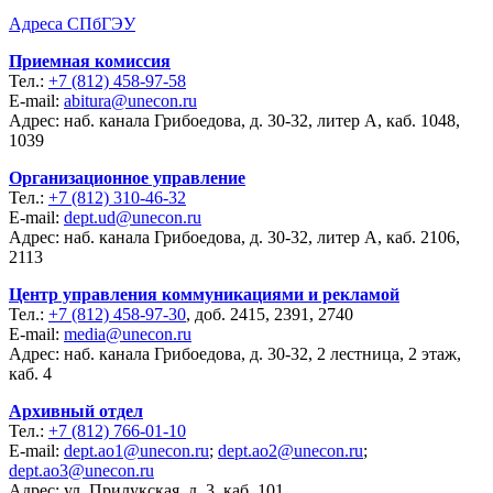
Адреса СПбГЭУ
Приемная комиссия
Тел.:
+7 (812) 458-97-58
E-mail:
abitura@unecon.ru
Адрес: наб. канала Грибоедова, д. 30-32, литер А, каб. 1048,
1039
Организационное управление
Тел.:
+7 (812) 310-46-32
E-mail:
dept.ud@unecon.ru
Адрес: наб. канала Грибоедова, д. 30-32, литер А, каб. 2106,
2113
Центр управления коммуникациями и рекламой
Тел.:
+7 (812) 458-97-30
, доб. 2415, 2391, 2740
E-mail:
media@unecon.ru
Адрес: наб. канала Грибоедова, д. 30-32, 2 лестница, 2 этаж,
каб. 4
Архивный отдел
Тел.:
+7 (812) 766-01-10
E-mail:
dept.ao1@unecon.ru
;
dept.ao2@unecon.ru
;
dept.ao3@unecon.ru
Адрес: ул. Прилукская, д. 3, каб. 101