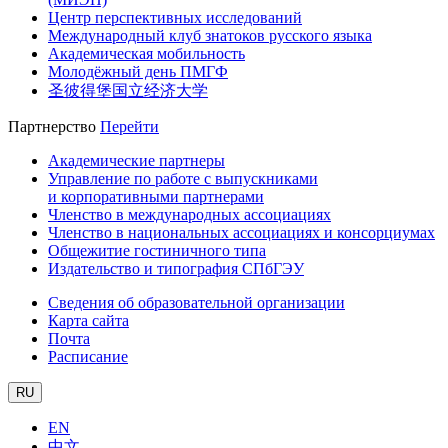
Центр перспективных исследований
Международный клуб знатоков русского языка
Академическая мобильность
Молодёжный день ПМГФ
圣彼得堡国立经济大学
Партнерство
Перейти
Академические партнеры
Управление по работе с выпускниками
и корпоративными партнерами
Членство в международных ассоциациях
Членство в национальных ассоциациях и консорциумах
Общежитие гостиничного типа
Издательство и типография СПбГЭУ
Сведения об образовательной организации
Карта сайта
Почта
Расписание
RU
EN
中文