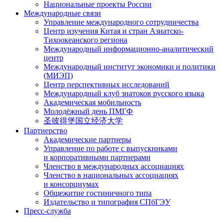
Национальные проекты России
Международные связи
Управление международного сотрудничества
Центр изучения Китая и стран Азиатско-
Тихоокеанского региона
Международный информационно-аналитический
центр
Международный институт экономики и политики
(МИЭП)
Центр перспективных исследований
Международный клуб знатоков русского языка
Академическая мобильность
Молодёжный день ПМГФ
圣彼得堡国立经济大学
Партнерство
Академические партнеры
Управление по работе с выпускниками
и корпоративными партнерами
Членство в международных ассоциациях
Членство в национальных ассоциациях
и консорциумах
Общежитие гостиничного типа
Издательство и типография СПбГЭУ
Пресс-служба