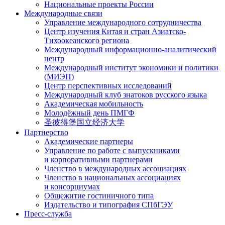
Национальные проекты России
Международные связи
Управление международного сотрудничества
Центр изучения Китая и стран Азиатско-
Тихоокеанского региона
Международный информационно-аналитический
центр
Международный институт экономики и политики
(МИЭП)
Центр перспективных исследований
Международный клуб знатоков русского языка
Академическая мобильность
Молодёжный день ПМГФ
圣彼得堡国立经济大学
Партнерство
Академические партнеры
Управление по работе с выпускниками
и корпоративными партнерами
Членство в международных ассоциациях
Членство в национальных ассоциациях
и консорциумах
Общежитие гостиничного типа
Издательство и типография СПбГЭУ
Пресс-служба