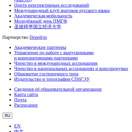
Центр перспективных исследований
Международный клуб знатоков русского языка
Академическая мобильность
Молодёжный день ПМГФ
圣彼得堡国立经济大学
Партнерство
Перейти
Академические партнеры
Управление по работе с выпускниками
и корпоративными партнерами
Членство в международных ассоциациях
Членство в национальных ассоциациях и консорциумах
Общежитие гостиничного типа
Издательство и типография СПбГЭУ
Сведения об образовательной организации
Карта сайта
Почта
Расписание
RU
EN
中文