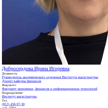
Добросердова Ирина Игоревна
Должность:
Руководитель академического отделения Института магистратуры
Доцент кафедры финансов
Факультет:
Факультет экономики, финансов и информационных технологий
Подразделение:
Институт магистратуры
Тел.:
(812) 458-97-30