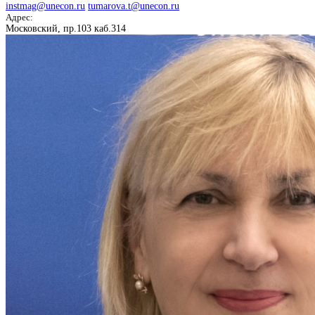
instmag@unecon.ru
tumarova.t@unecon.ru
Адрес:
Московский, пр.103 каб.314