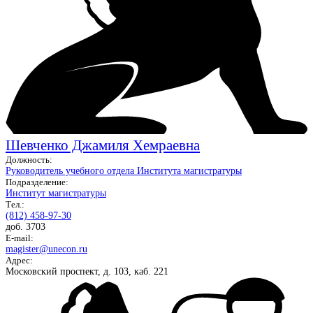
Шевченко Джамиля Хемраевна
Должность:
Руководитель учебного отдела Института магистратуры
Подразделение:
Институт магистратуры
Тел.:
(812) 458-97-30
доб. 3703
E-mail:
magister@unecon.ru
Адрес:
Московский проспект, д. 103, каб. 221