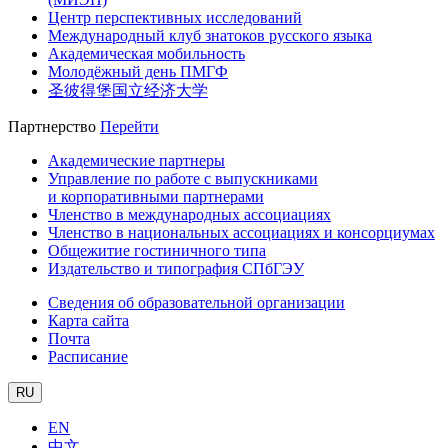
Центр перспективных исследований
Международный клуб знатоков русского языка
Академическая мобильность
Молодёжный день ПМГФ
圣彼得堡国立经济大学
Партнерство
Перейти
Академические партнеры
Управление по работе с выпускниками
и корпоративными партнерами
Членство в международных ассоциациях
Членство в национальных ассоциациях и консорциумах
Общежитие гостиничного типа
Издательство и типография СПбГЭУ
Сведения об образовательной организации
Карта сайта
Почта
Расписание
RU
EN
中文