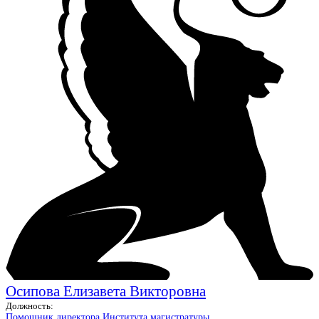
Осипова Елизавета Викторовна
Должность:
Помощник директора Института магистратуры