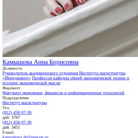
Камышова Анна Борисовна
Должность:
Руководитель академического отделения Института магистратуры
«Менеджмент»
Профессор кафедры общей экономической теории и
истории экономической мысли
Факультет:
Факультет экономики, финансов и информационных технологий
Подразделение:
Институт магистратуры
Тел.:
(812) 458-97-30
доб. 3707
(812) 458-97-30
доб. 3451
E-mail:
kamyshova.ab@unecon.ru