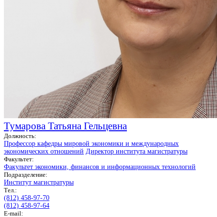
Тумарова Татьяна Гельцевна
Должность:
Профессор кафедры мировой экономики и международных
экономических отношений
Директор института магистратуры
Факультет:
Факультет экономики, финансов и информационных технологий
Подразделение:
Институт магистратуры
Тел.:
(812) 458-97-70
(812) 458-97-64
E-mail: