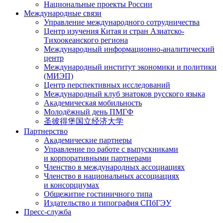
Национальные проекты России
Международные связи
Управление международного сотрудничества
Центр изучения Китая и стран Азиатско-
Тихоокеанского региона
Международный информационно-аналитический
центр
Международный институт экономики и политики
(МИЭП)
Центр перспективных исследований
Международный клуб знатоков русского языка
Академическая мобильность
Молодёжный день ПМГФ
圣彼得堡国立经济大学
Партнерство
Академические партнеры
Управление по работе с выпускниками
и корпоративными партнерами
Членство в международных ассоциациях
Членство в национальных ассоциациях
и консорциумах
Общежитие гостиничного типа
Издательство и типография СПбГЭУ
Пресс-служба