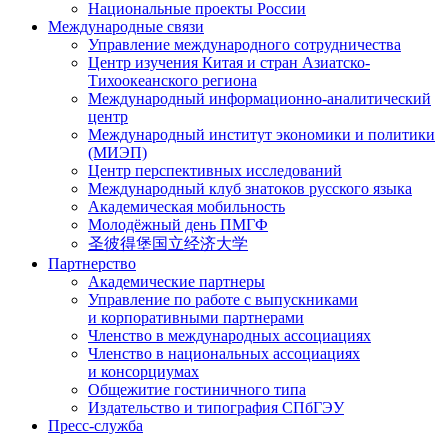
Национальные проекты России
Международные связи
Управление международного сотрудничества
Центр изучения Китая и стран Азиатско-
Тихоокеанского региона
Международный информационно-аналитический
центр
Международный институт экономики и политики
(МИЭП)
Центр перспективных исследований
Международный клуб знатоков русского языка
Академическая мобильность
Молодёжный день ПМГФ
圣彼得堡国立经济大学
Партнерство
Академические партнеры
Управление по работе с выпускниками
и корпоративными партнерами
Членство в международных ассоциациях
Членство в национальных ассоциациях
и консорциумах
Общежитие гостиничного типа
Издательство и типография СПбГЭУ
Пресс-служба