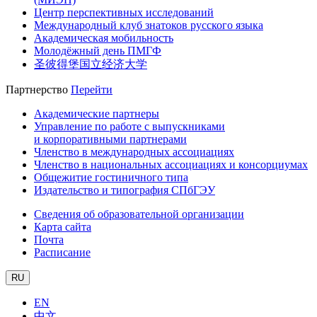
Центр перспективных исследований
Международный клуб знатоков русского языка
Академическая мобильность
Молодёжный день ПМГФ
圣彼得堡国立经济大学
Партнерство
Перейти
Академические партнеры
Управление по работе с выпускниками
и корпоративными партнерами
Членство в международных ассоциациях
Членство в национальных ассоциациях и консорциумах
Общежитие гостиничного типа
Издательство и типография СПбГЭУ
Сведения об образовательной организации
Карта сайта
Почта
Расписание
RU
EN
中文