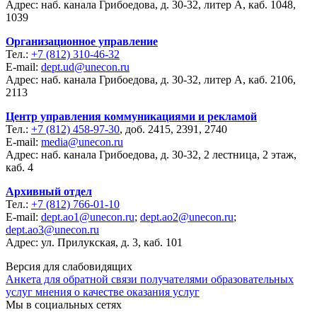
Адрес: наб. канала Грибоедова, д. 30-32, литер А, каб. 1048,
1039
Организационное управление
Тел.:
+7 (812) 310-46-32
E-mail:
dept.ud@unecon.ru
Адрес: наб. канала Грибоедова, д. 30-32, литер А, каб. 2106,
2113
Центр управления коммуникациями и рекламой
Тел.:
+7 (812) 458-97-30
, доб. 2415, 2391, 2740
E-mail:
media@unecon.ru
Адрес: наб. канала Грибоедова, д. 30-32, 2 лестница, 2 этаж,
каб. 4
Архивный отдел
Тел.:
+7 (812) 766-01-10
E-mail:
dept.ao1@unecon.ru
;
dept.ao2@unecon.ru
;
dept.ao3@unecon.ru
Адрес: ул. Прилукская, д. 3, каб. 101
Версия для слабовидящих
Анкета для обратной связи получателями образовательных
услуг мнения о качестве оказания услуг
Мы в социальных сетях