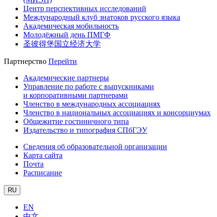
Центр перспективных исследований
Международный клуб знатоков русского языка
Академическая мобильность
Молодёжный день ПМГФ
圣彼得堡国立经济大学
Партнерство
Перейти
Академические партнеры
Управление по работе с выпускниками
и корпоративными партнерами
Членство в международных ассоциациях
Членство в национальных ассоциациях и консорциумах
Общежитие гостиничного типа
Издательство и типография СПбГЭУ
Сведения об образовательной организации
Карта сайта
Почта
Расписание
RU
EN
中文