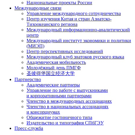
Национальные проекты России
Международные связи
Управление международного сотрудничества
Центр изучения Китая и стран Азиатско-
Тихоокеанского региона
Международный информационно-аналитический
центр
Международный институт экономики и политики
(МИЭП)
Центр перспективных исследований
Международный клуб знатоков русского языка
Академическая мобильность
Молодёжный день ПМГФ
圣彼得堡国立经济大学
Партнерство
Академические партнеры
Управление по работе с выпускниками
и корпоративными партнерами
Членство в международных ассоциациях
Членство в национальных ассоциациях
и консорциумах
Общежитие гостиничного типа
Издательство и типография СПбГЭУ
Пресс-служба