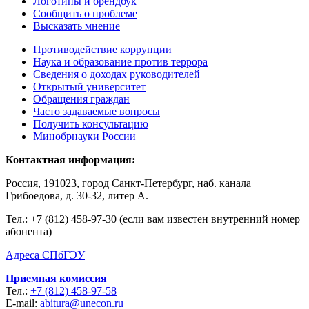
Логотипы и брендбук
Сообщить о проблеме
Высказать мнение
Противодействие коррупции
Наука и образование против террора
Сведения о доходах руководителей
Открытый университет
Обращения граждан
Часто задаваемые вопросы
Получить консультацию
Минобрнауки России
Контактная информация:
Россия, 191023, город Санкт-Петербург, наб. канала
Грибоедова, д. 30-32, литер А.
Тел.:
+7 (812) 458-97-30 (если вам известен внутренний номер
абонента)
Адреса СПбГЭУ
Приемная комиссия
Тел.:
+7 (812) 458-97-58
E-mail:
abitura@unecon.ru