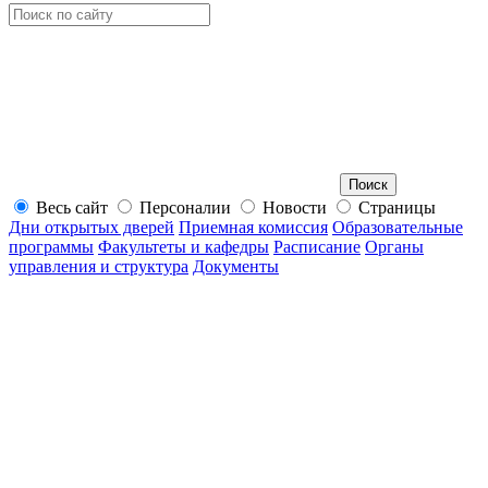
Весь сайт
Персоналии
Новости
Страницы
Дни открытых дверей
Приемная комиссия
Образовательные
программы
Факультеты и кафедры
Расписание
Органы
управления и структура
Документы