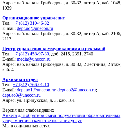
Адрес: наб. канала Грибоедова, д. 30-32, литер А, каб. 1048,
1039
Организационное управление
Тел.:
+7 (812) 310-46-32
E-mail:
dept.ud@unecon.ru
Адрес: наб. канала Грибоедова, д. 30-32, литер А, каб. 2106,
2113
Центр управления коммуникациями и рекламой
Тел.:
+7 (812) 458-97-30
, доб. 2415, 2391, 2740
E-mail:
media@unecon.ru
Адрес: наб. канала Грибоедова, д. 30-32, 2 лестница, 2 этаж,
каб. 4
Архивный отдел
Тел.:
+7 (812) 766-01-10
E-mail:
dept.ao1@unecon.ru
;
dept.ao2@unecon.ru
;
dept.ao3@unecon.ru
Адрес: ул. Прилукская, д. 3, каб. 101
Версия для слабовидящих
Анкета для обратной связи получателями образовательных
услуг мнения о качестве оказания услуг
Мы в социальных сетях