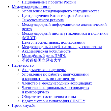
Национальные проекты России
Международные связи
Управление международного сотрудничества
Центр изучения Китая и стран Азиатско-
Тихоокеанского региона
Международный информационно-аналитический
центр
Международный институт экономики и политики
(МИЭП)
Центр перспективных исследований
Международный клуб знатоков русского языка
Академическая мобильность
Молодёжный день ПМГФ
圣彼得堡国立经济大学
Партнерство
Академические партнеры
Управление по работе с выпускниками
и корпоративными партнерами
Членство в международных ассоциациях
Членство в национальных ассоциациях
и консорциумах
Общежитие гостиничного типа
Издательство и типография СПбГЭУ
Пресс-служба