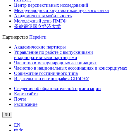
Центр перспективных исследований
Международный клуб знатоков русского языка
Академическая мобильность
Молодёжный день ПМГФ
圣彼得堡国立经济大学
Партнерство
Перейти
Академические партнеры
Управление по работе с выпускниками
и корпоративными партнерами
Членство в международных ассоциациях
Членство в национальных ассоциациях и консорциумах
Общежитие гостиничного типа
Издательство и типография СПбГЭУ
Сведения об образовательной организации
Карта сайта
Почта
Расписание
RU
EN
中文