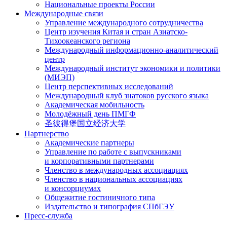
Национальные проекты России
Международные связи
Управление международного сотрудничества
Центр изучения Китая и стран Азиатско-
Тихоокеанского региона
Международный информационно-аналитический
центр
Международный институт экономики и политики
(МИЭП)
Центр перспективных исследований
Международный клуб знатоков русского языка
Академическая мобильность
Молодёжный день ПМГФ
圣彼得堡国立经济大学
Партнерство
Академические партнеры
Управление по работе с выпускниками
и корпоративными партнерами
Членство в международных ассоциациях
Членство в национальных ассоциациях
и консорциумах
Общежитие гостиничного типа
Издательство и типография СПбГЭУ
Пресс-служба