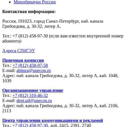
Минобрнауки России
Контактная информация:
Россия, 191023, город Санкт-Петербург, наб. канала
Грибоедова, д. 30-32, литер А.
Тел.:
+7 (812) 458-97-30 (если вам известен внутренний номер
абонента)
Адреса СПбГЭУ
Приемная комиссия
Тел.:
+7 (812) 458-97-58
E-mail:
abitura@unecon.ru
Адрес: наб. канала Грибоедова, д. 30-32, литер А, каб. 1048,
1039
Организационное управление
Тел.:
+7 (812) 310-46-32
E-mail:
dept.ud@unecon.ru
Адрес: наб. канала Грибоедова, д. 30-32, литер А, каб. 2106,
2113
Центр управления коммуникациями и рекламой
Тел.:
+7 (812) 458-97-30
, доб. 2415, 2391, 2740