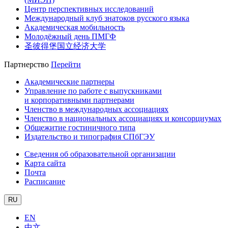
Центр перспективных исследований
Международный клуб знатоков русского языка
Академическая мобильность
Молодёжный день ПМГФ
圣彼得堡国立经济大学
Партнерство
Перейти
Академические партнеры
Управление по работе с выпускниками
и корпоративными партнерами
Членство в международных ассоциациях
Членство в национальных ассоциациях и консорциумах
Общежитие гостиничного типа
Издательство и типография СПбГЭУ
Сведения об образовательной организации
Карта сайта
Почта
Расписание
RU
EN
中文