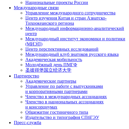
Национальные проекты России
Международные связи
Управление международного сотрудничества
Центр изучения Китая и стран Азиатско-
Тихоокеанского региона
Международный информационно-аналитический
центр
Международный институт экономики и политики
(МИЭП)
Центр перспективных исследований
Международный клуб знатоков русского языка
Академическая мобильность
Молодёжный день ПМГФ
圣彼得堡国立经济大学
Партнерство
Академические партнеры
Управление по работе с выпускниками
и корпоративными партнерами
Членство в международных ассоциациях
Членство в национальных ассоциациях
и консорциумах
Общежитие гостиничного типа
Издательство и типография СПбГЭУ
Пресс-служба