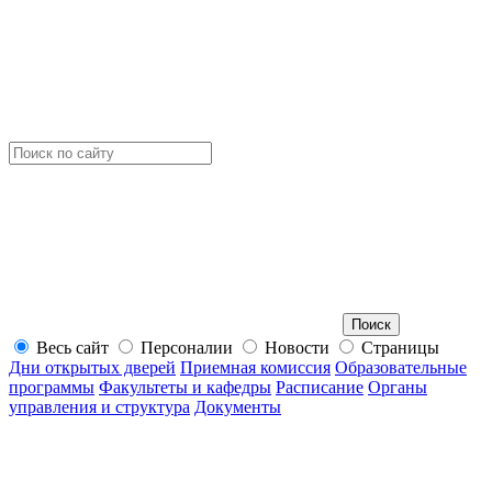
Весь сайт
Персоналии
Новости
Страницы
Дни открытых дверей
Приемная комиссия
Образовательные
программы
Факультеты и кафедры
Расписание
Органы
управления и структура
Документы