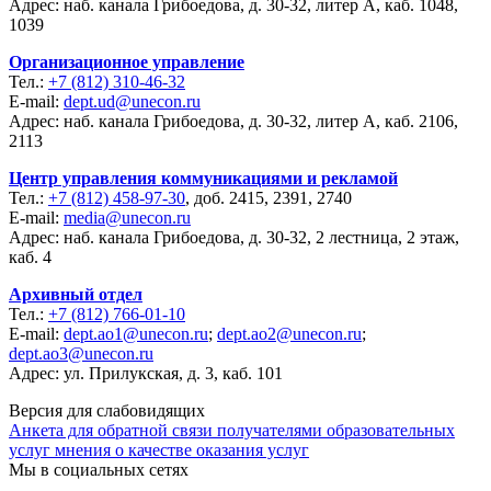
Адрес: наб. канала Грибоедова, д. 30-32, литер А, каб. 1048,
1039
Организационное управление
Тел.:
+7 (812) 310-46-32
E-mail:
dept.ud@unecon.ru
Адрес: наб. канала Грибоедова, д. 30-32, литер А, каб. 2106,
2113
Центр управления коммуникациями и рекламой
Тел.:
+7 (812) 458-97-30
, доб. 2415, 2391, 2740
E-mail:
media@unecon.ru
Адрес: наб. канала Грибоедова, д. 30-32, 2 лестница, 2 этаж,
каб. 4
Архивный отдел
Тел.:
+7 (812) 766-01-10
E-mail:
dept.ao1@unecon.ru
;
dept.ao2@unecon.ru
;
dept.ao3@unecon.ru
Адрес: ул. Прилукская, д. 3, каб. 101
Версия для слабовидящих
Анкета для обратной связи получателями образовательных
услуг мнения о качестве оказания услуг
Мы в социальных сетях