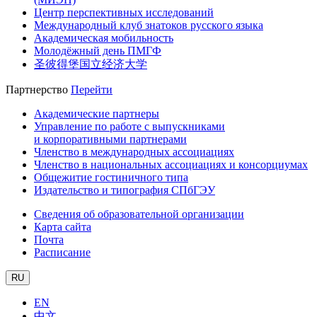
Центр перспективных исследований
Международный клуб знатоков русского языка
Академическая мобильность
Молодёжный день ПМГФ
圣彼得堡国立经济大学
Партнерство
Перейти
Академические партнеры
Управление по работе с выпускниками
и корпоративными партнерами
Членство в международных ассоциациях
Членство в национальных ассоциациях и консорциумах
Общежитие гостиничного типа
Издательство и типография СПбГЭУ
Сведения об образовательной организации
Карта сайта
Почта
Расписание
RU
EN
中文