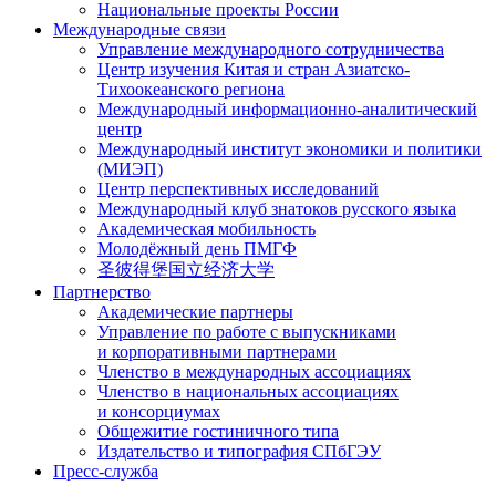
Национальные проекты России
Международные связи
Управление международного сотрудничества
Центр изучения Китая и стран Азиатско-
Тихоокеанского региона
Международный информационно-аналитический
центр
Международный институт экономики и политики
(МИЭП)
Центр перспективных исследований
Международный клуб знатоков русского языка
Академическая мобильность
Молодёжный день ПМГФ
圣彼得堡国立经济大学
Партнерство
Академические партнеры
Управление по работе с выпускниками
и корпоративными партнерами
Членство в международных ассоциациях
Членство в национальных ассоциациях
и консорциумах
Общежитие гостиничного типа
Издательство и типография СПбГЭУ
Пресс-служба