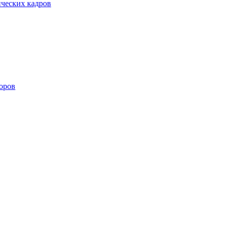
ических кадров
оров