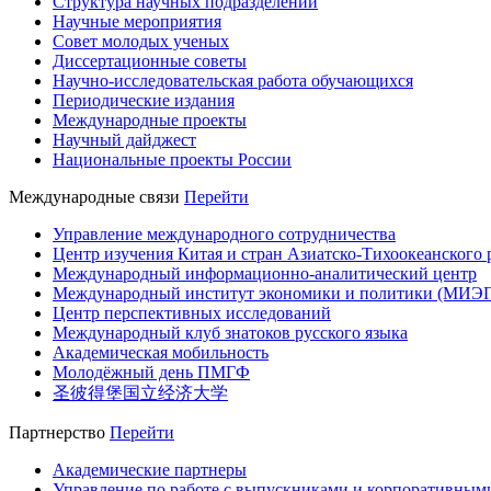
Структура научных подразделений
Научные мероприятия
Совет молодых ученых
Диссертационные советы
Научно-исследовательская работа обучающихся
Периодические издания
Международные проекты
Научный дайджест
Национальные проекты России
Международные связи
Перейти
Управление международного сотрудничества
Центр изучения Китая и стран Азиатско-Тихоокеанского 
Международный информационно-аналитический центр
Международный институт экономики и политики (МИЭ
Центр перспективных исследований
Международный клуб знатоков русского языка
Академическая мобильность
Молодёжный день ПМГФ
圣彼得堡国立经济大学
Партнерство
Перейти
Академические партнеры
Управление по работе с выпускниками и корпоративным