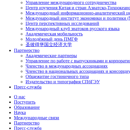
Управление международного сотрудничества
Центр изучения Китая и стран Азиатско-Тихоокеан
Международный информационно-аналитический ц
Международный институт экономики и политики
Центр перспективных исследований
Международный клуб знатоков русского языка
Академическая мобильность
Молодёжный день ПМГФ
圣彼得堡国立经济大学
Партнерство
Академические партнеры
Управление по работе с выпускниками и корпорат
Членство в международных ассоциациях
Членство в национальных ассоциациях и консорци
Общежитие гостиничного типа
Издательство и типография СПбГЭУ
Пресс-служба
О нас
Поступить
Образование
Наука
Международные связи
Партнерство
Пресс-служба