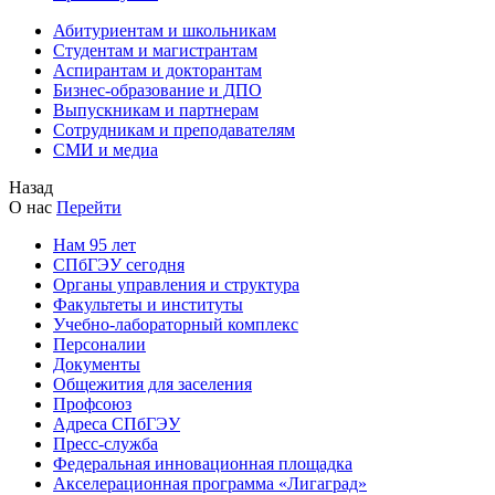
Абитуриентам и школьникам
Студентам и магистрантам
Аспирантам и докторантам
Бизнес-образование и ДПО
Выпускникам и партнерам
Сотрудникам и преподавателям
СМИ и медиа
Назад
О нас
Перейти
Нам 95 лет
СПбГЭУ сегодня
Органы управления и структура
Факультеты и институты
Учебно-лабораторный комплекс
Персоналии
Документы
Общежития для заселения
Профсоюз
Адреса СПбГЭУ
Пресс-служба
Федеральная инновационная площадка
Акселерационная программа «Лигаград»­­