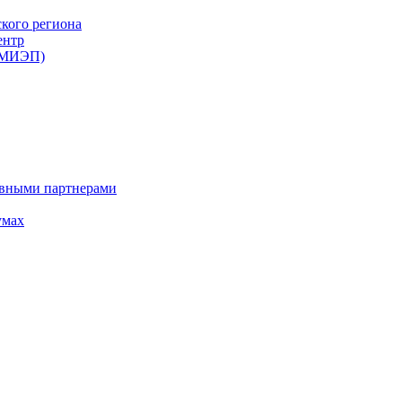
ского региона
ентр
 (МИЭП)
ивными партнерами
умах