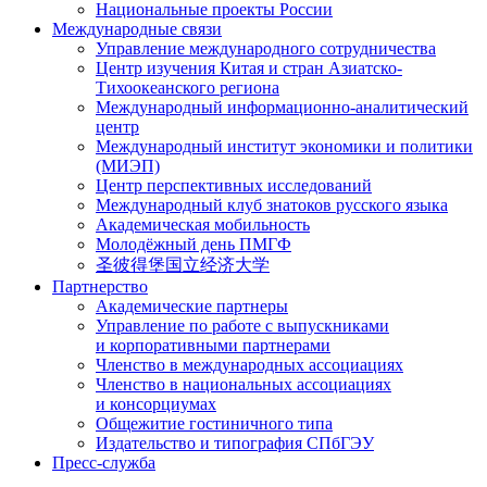
Национальные проекты России
Международные связи
Управление международного сотрудничества
Центр изучения Китая и стран Азиатско-
Тихоокеанского региона
Международный информационно-аналитический
центр
Международный институт экономики и политики
(МИЭП)
Центр перспективных исследований
Международный клуб знатоков русского языка
Академическая мобильность
Молодёжный день ПМГФ
圣彼得堡国立经济大学
Партнерство
Академические партнеры
Управление по работе с выпускниками
и корпоративными партнерами
Членство в международных ассоциациях
Членство в национальных ассоциациях
и консорциумах
Общежитие гостиничного типа
Издательство и типография СПбГЭУ
Пресс-служба