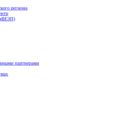
ского региона
ентр
 (МИЭП)
ивными партнерами
умах