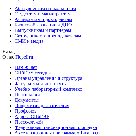
Абитуриентам и школьникам
Студентам и магистрантам
Аспирантам и докторантам
Бизнес-образование и ДПО
Выпускникам и партнерам
Сотрудникам и преподавателям
СМИ и медиа
Назад
О нас
Перейти
Нам 95 лет
СПбГЭУ сегодня
Органы управления и структура
Факультеты и институты
Учебно-лабораторный комплекс
Персоналии
Документы
Общежития для заселения
Профсоюз
Адреса СПбГЭУ
Пресс-служба
Федеральная инновационная площадка
Акселерационная программа «Лигаград»­­