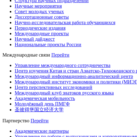
Структура научных подразделений
Научные мероприятия
Совет молодых ученых
Диссертационные советы
Научно-исследовательская работа обучающихся
Периодические издания
Международные проекты
Научный дайджест
Национальные проекты России
Международные связи
Перейти
Управление международного сотрудничества
Центр изучения Китая и стран Азиатско-Тихоокеанского 
Международный информационно-аналитический центр
Международный институт экономики и политики (МИЭ
Центр перспективных исследований
Международный клуб знатоков русского языка
Академическая мобильность
Молодёжный день ПМГФ
圣彼得堡国立经济大学
Партнерство
Перейти
Академические партнеры
Управление по работе с выпускниками и корпоративным