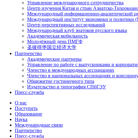
Управление международного сотрудничества
Центр изучения Китая и стран Азиатско-Тихоокеан
Международный информационно-аналитический ц
Международный институт экономики и политики
Центр перспективных исследований
Международный клуб знатоков русского языка
Академическая мобильность
Молодёжный день ПМГФ
圣彼得堡国立经济大学
Партнерство
Академические партнеры
Управление по работе с выпускниками и корпорат
Членство в международных ассоциациях
Членство в национальных ассоциациях и консорци
Общежитие гостиничного типа
Издательство и типография СПбГЭУ
Пресс-служба
О нас
Поступить
Образование
Наука
Международные связи
Партнерство
Пресс-служба