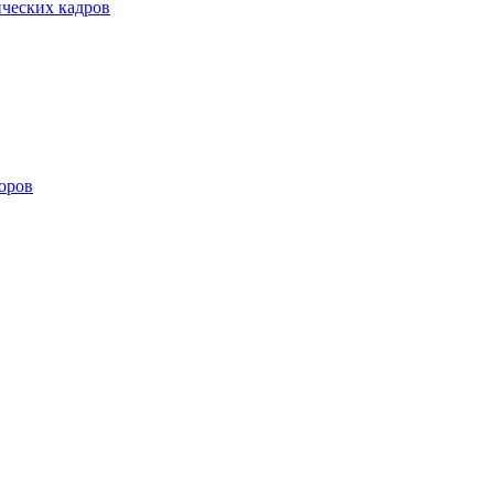
ических кадров
оров