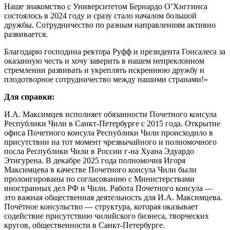
Наше знакомство с Университетом Бернардо О’Хиггинса
состоялось в 2024 году и сразу стало началом большой
дружбы. Сотрудничество по разным направлениям активно
развивается.
Благодарю господина ректора Руфф и президента Гонсалеса за
оказанную честь и хочу заверить в нашем непреклонном
стремлении развивать и укреплять искреннюю дружбу и
плодотворное сотрудничество между нашими странами!»
Для справки:
И.А. Максимцев исполняет обязанности Почетного консула
Республики Чили в Санкт-Петербурге с 2015 года. Открытие
офиса Почетного консула Республики Чили происходило в
присутствии на тот момент чрезвычайного и полномочного
посла Республики Чили в России г-на Хуана Эдуардо
Этигурена. В декабре 2025 года полномочия Игоря
Максимцева в качестве Почетного консула Чили были
пролонгированы по согласованию с Министерствами
иностранных дел РФ и Чили. Работа Почетного консула —
это важная общественная деятельность для И.А. Максимцева.
Почётное консульство — структура, которая оказывает
содействие присутствию чилийского бизнеса, творческих
кругов, общественности в Санкт-Петербурге.