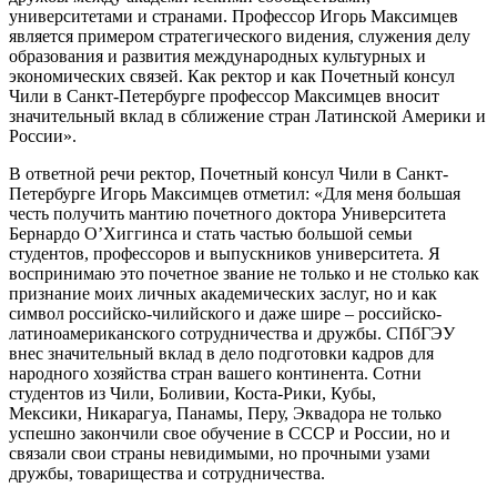
университетами и странами. Профессор Игорь Максимцев
является примером стратегического видения, служения делу
образования и развития международных культурных и
экономических связей. Как ректор и как Почетный консул
Чили в Санкт-Петербурге профессор Максимцев вносит
значительный вклад в сближение стран Латинской Америки и
России».
В ответной речи ректор, Почетный консул Чили в Санкт-
Петербурге Игорь Максимцев отметил: «Для меня большая
честь получить мантию почетного доктора Университета
Бернардо О’Хиггинса и стать частью большой семьи
студентов, профессоров и выпускников университета. Я
воспринимаю это почетное звание не только и не столько как
признание моих личных академических заслуг, но и как
символ российско-чилийского и даже шире – российско-
латиноамериканского сотрудничества и дружбы. СПбГЭУ
внес значительный вклад в дело подготовки кадров для
народного хозяйства стран вашего континента. Сотни
студентов из Чили, Боливии, Коста-Рики, Кубы,
Мексики, Никарагуа, Панамы, Перу, Эквадора не только
успешно закончили свое обучение в СССР и России, но и
связали свои страны невидимыми, но прочными узами
дружбы, товарищества и сотрудничества.