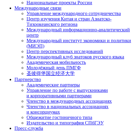
Национальные проекты России
Международные связи
Управление международного сотрудничества
Центр изучения Китая и стран Азиатско-
Тихоокеанского региона
Международный информационно-аналитический
центр
Международный институт экономики и политики
(МИЭП)
Центр перспективных исследований
Международный клуб знатоков русского языка
Академическая мобильность
Молодёжный день ПМГФ
圣彼得堡国立经济大学
Партнерство
Академические партнеры
Управление по работе с выпускниками
и корпоративными партнерами
Членство в международных ассоциациях
Членство в национальных ассоциациях
и консорциумах
Общежитие гостиничного типа
Издательство и типография СПбГЭУ
Пресс-служба