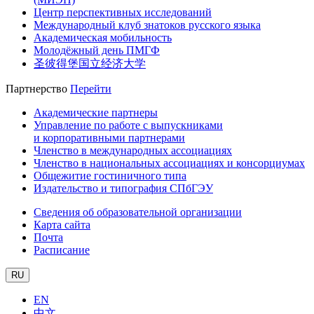
Центр перспективных исследований
Международный клуб знатоков русского языка
Академическая мобильность
Молодёжный день ПМГФ
圣彼得堡国立经济大学
Партнерство
Перейти
Академические партнеры
Управление по работе с выпускниками
и корпоративными партнерами
Членство в международных ассоциациях
Членство в национальных ассоциациях и консорциумах
Общежитие гостиничного типа
Издательство и типография СПбГЭУ
Сведения об образовательной организации
Карта сайта
Почта
Расписание
RU
EN
中文