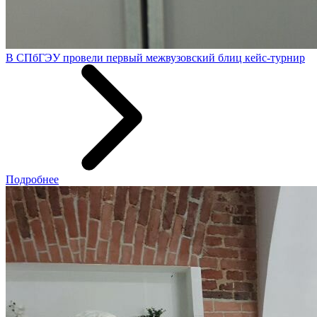
В СПбГЭУ провели первый межвузовский блиц кейс-турнир
Подробнее