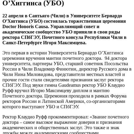
О’Хиггинса (УБО)
22 апреля в Сантьяго (Чили) в Университете Бернардо
О’Хиггинса (УБО) состоялась торжественная церемония
Doctor Honoris Causa. Управляющий совет и
академическое сообщество УБО приняли в свои ряды
ректора СПбГЭУ, Почетного консула Республики Чили в
Санкт-Петербурге Игоря Максимцева.
Это первая в истории Университета Бернардо О’Хиггинса
церемония вручения мантии почетного доктора. 94 доктора
университета, партнеры УБО, старший советник Посольства
России в Чили Владимир Финютин, директор Русского дома в
Чили Нина Миловидова, представители местных властей и
прочие гости стали свидетелями признания заслуг ректора
СПбГЭУ. Под звуки гимна Gaudeamus ректор УБО Клаудио
Руфф вручил Игорю Максимцеву диплом и мантию
Почетного доктора. Церемония проходила в рамках Форума
ректоров России и Латинской Америки, со-организаторами
которого выступают УБО и СПбГЭУ.
Ректор Клаудио Руфф прокомментировал: «Звание почетного
доктора – самое высокое выражение доверия и признания
академических и общественных заслуг. Это также и знак
дружбы между академическими сообществами,