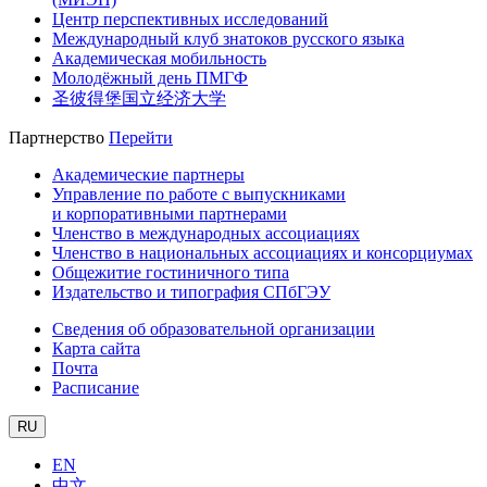
Центр перспективных исследований
Международный клуб знатоков русского языка
Академическая мобильность
Молодёжный день ПМГФ
圣彼得堡国立经济大学
Партнерство
Перейти
Академические партнеры
Управление по работе с выпускниками
и корпоративными партнерами
Членство в международных ассоциациях
Членство в национальных ассоциациях и консорциумах
Общежитие гостиничного типа
Издательство и типография СПбГЭУ
Сведения об образовательной организации
Карта сайта
Почта
Расписание
RU
EN
中文