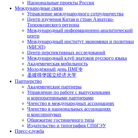
Национальные проекты России
Международные связи
Управление международного сотрудничества
Центр изучения Китая и стран Азиатско-
Тихоокеанского региона
Международный информационно-аналитический
центр
Международный институт экономики и политики
(МИЭП)
Центр перспективных исследований
Международный клуб знатоков русского языка
Академическая мобильность
Молодёжный день ПМГФ
圣彼得堡国立经济大学
Партнерство
Академические партнеры
Управление по работе с выпускниками
и корпоративными партнерами
Членство в международных ассоциациях
Членство в национальных ассоциациях
и консорциумах
Общежитие гостиничного типа
Издательство и типография СПбГЭУ
Пресс-служба