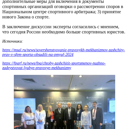
дополнительные меры для включения в документы
спортивных организаций оговорки о рассмотрении споров в
Национальном центре спортивного арбитража; 3) принятие
нового Закона о спорте.
В заключение дискуссии эксперты согласились с мнением,
что сегодня России необходимо больше спортивных юристов.
Источники:
https://msal.ru/news/sovershenstvovanie-pravovykh-mekhanizmov-zashchity-
prav-v-sfere-sporta-obsudili-na-pmyuf-2024
https://fparf.ru/news/fpa/chtoby-zashchitit-sportsmenov-nuzhno-
zadeystvovat-lyubye-pravovye-mekhanizmy