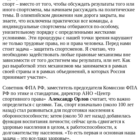
спорт – вместо от того, чтобы обсуждать результаты того или
иного спортсмена, мы начинаем рассуждать на политические
темы. В олимпийском движении нам дорога закрыта, вы
знаете, что исключены практически все команды, а
индивидуальные спортсмены отбираются по-особому,
унизительному порядку с определенными жесткими
условиями. Эти процедуры с нашей точки зрения нарушают
не только трудовые права, но и права человека. Перед нами
стоит задача – защитить спортсменов. Я считаю, что
необходимо задействовать любые правовые механизмы вне
зависимости от того достигнем мы результата, или нет. Как
раз выработкой этих механизмов мы занимаемся в рамках
своей страны и в рамках объединений, в которых Россия
принимает участие».
Советник ФПА РФ, заместитель председателя Комиссии ФПА
РФ по этике и стандартам, директор АНО «Центр
спортивного права»
Александр Орлов
считает, что важно
определиться с целями. Так, спорт изначально (около 100 лет
назад) стал развиваться для подготовки населения к
обороноспособности; затем (около 50 лет назад) добавилась
функция воспитания личности; сейчас цель сдвигается к
здоровью населения в целом, к работоспособности, к
долгожительству населения. «То есть первая и основная наша
задача – это все-таки здоровье».