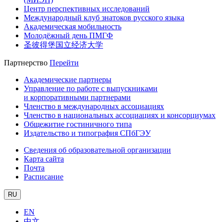
Центр перспективных исследований
Международный клуб знатоков русского языка
Академическая мобильность
Молодёжный день ПМГФ
圣彼得堡国立经济大学
Партнерство
Перейти
Академические партнеры
Управление по работе с выпускниками
и корпоративными партнерами
Членство в международных ассоциациях
Членство в национальных ассоциациях и консорциумах
Общежитие гостиничного типа
Издательство и типография СПбГЭУ
Сведения об образовательной организации
Карта сайта
Почта
Расписание
RU
EN
中文