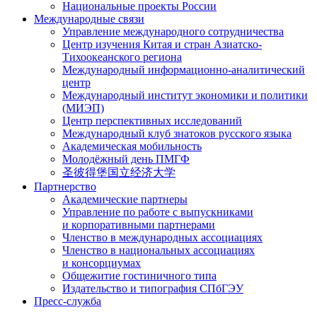
Национальные проекты России
Международные связи
Управление международного сотрудничества
Центр изучения Китая и стран Азиатско-
Тихоокеанского региона
Международный информационно-аналитический
центр
Международный институт экономики и политики
(МИЭП)
Центр перспективных исследований
Международный клуб знатоков русского языка
Академическая мобильность
Молодёжный день ПМГФ
圣彼得堡国立经济大学
Партнерство
Академические партнеры
Управление по работе с выпускниками
и корпоративными партнерами
Членство в международных ассоциациях
Членство в национальных ассоциациях
и консорциумах
Общежитие гостиничного типа
Издательство и типография СПбГЭУ
Пресс-служба