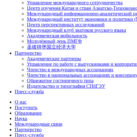
Управление международного сотрудничества
Центр изучения Китая и стран Азиатско-Тихоокеан
Международный информационно-аналитический ц
Международный институт экономики и политики
Центр перспективных исследований
Международный клуб знатоков русского языка
Академическая мобильность
Молодёжный день ПМГФ
圣彼得堡国立经济大学
Партнерство
Академические партнеры
Управление по работе с выпускниками и корпорат
Членство в международных ассоциациях
Членство в национальных ассоциациях и консорци
Общежитие гостиничного типа
Издательство и типография СПбГЭУ
Пресс-служба
О нас
Поступить
Образование
Наука
Международные связи
Партнерство
Пресс-служба