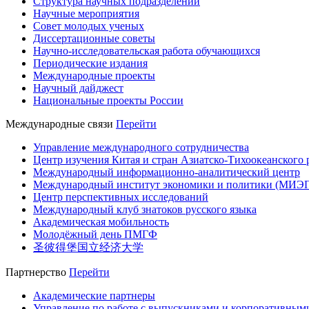
Структура научных подразделений
Научные мероприятия
Совет молодых ученых
Диссертационные советы
Научно-исследовательская работа обучающихся
Периодические издания
Международные проекты
Научный дайджест
Национальные проекты России
Международные связи
Перейти
Управление международного сотрудничества
Центр изучения Китая и стран Азиатско-Тихоокеанского 
Международный информационно-аналитический центр
Международный институт экономики и политики (МИЭ
Центр перспективных исследований
Международный клуб знатоков русского языка
Академическая мобильность
Молодёжный день ПМГФ
圣彼得堡国立经济大学
Партнерство
Перейти
Академические партнеры
Управление по работе с выпускниками и корпоративным