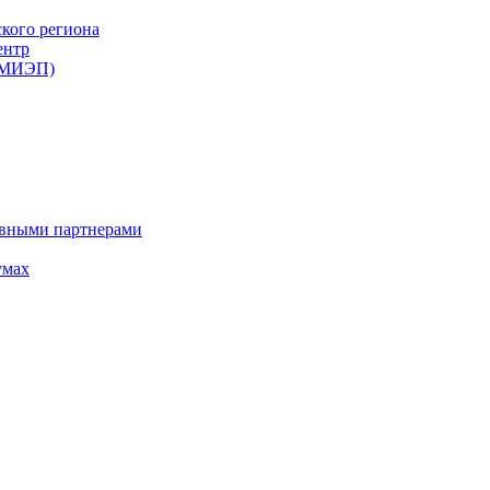
ского региона
ентр
 (МИЭП)
ивными партнерами
умах