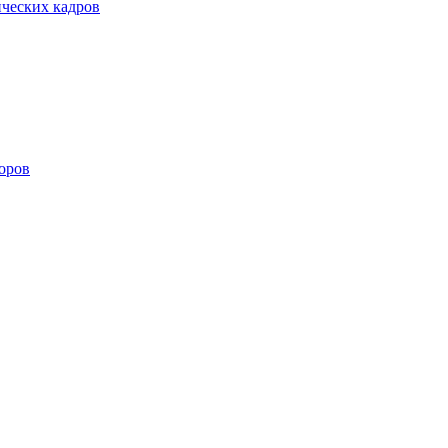
ических кадров
оров