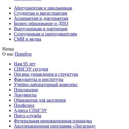
Абитуриентам и школьникам
Студентам и магистрантам
Аспирантам и докторантам
Бизнес-образование и ДПО
Выпускникам и партнерам
Сотрудникам и преподавателям
СМИ и медиа
Назад
О нас
Перейти
Нам 95 лет
СПбГЭУ сегодня
Органы управления и структура
Факультеты и институты
Учебно-лабораторный комплекс
Персоналии
Документы
Общежития для заселения
Профсоюз
Адреса СПбГЭУ
Пресс-служба
Федеральная инновационная площадка
Акселерационная программа «Лигаград»­­