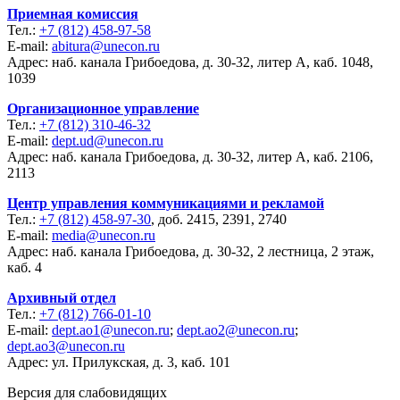
Приемная комиссия
Тел.:
+7 (812) 458-97-58
E-mail:
abitura@unecon.ru
Адрес: наб. канала Грибоедова, д. 30-32, литер А, каб. 1048,
1039
Организационное управление
Тел.:
+7 (812) 310-46-32
E-mail:
dept.ud@unecon.ru
Адрес: наб. канала Грибоедова, д. 30-32, литер А, каб. 2106,
2113
Центр управления коммуникациями и рекламой
Тел.:
+7 (812) 458-97-30
, доб. 2415, 2391, 2740
E-mail:
media@unecon.ru
Адрес: наб. канала Грибоедова, д. 30-32, 2 лестница, 2 этаж,
каб. 4
Архивный отдел
Тел.:
+7 (812) 766-01-10
E-mail:
dept.ao1@unecon.ru
;
dept.ao2@unecon.ru
;
dept.ao3@unecon.ru
Адрес: ул. Прилукская, д. 3, каб. 101
Версия для слабовидящих