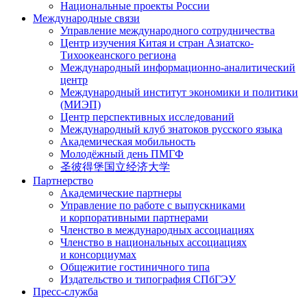
Национальные проекты России
Международные связи
Управление международного сотрудничества
Центр изучения Китая и стран Азиатско-
Тихоокеанского региона
Международный информационно-аналитический
центр
Международный институт экономики и политики
(МИЭП)
Центр перспективных исследований
Международный клуб знатоков русского языка
Академическая мобильность
Молодёжный день ПМГФ
圣彼得堡国立经济大学
Партнерство
Академические партнеры
Управление по работе с выпускниками
и корпоративными партнерами
Членство в международных ассоциациях
Членство в национальных ассоциациях
и консорциумах
Общежитие гостиничного типа
Издательство и типография СПбГЭУ
Пресс-служба