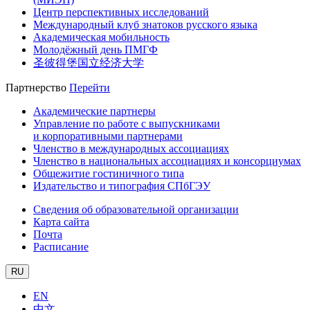
Центр перспективных исследований
Международный клуб знатоков русского языка
Академическая мобильность
Молодёжный день ПМГФ
圣彼得堡国立经济大学
Партнерство
Перейти
Академические партнеры
Управление по работе с выпускниками
и корпоративными партнерами
Членство в международных ассоциациях
Членство в национальных ассоциациях и консорциумах
Общежитие гостиничного типа
Издательство и типография СПбГЭУ
Сведения об образовательной организации
Карта сайта
Почта
Расписание
RU
EN
中文