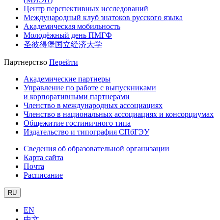
Центр перспективных исследований
Международный клуб знатоков русского языка
Академическая мобильность
Молодёжный день ПМГФ
圣彼得堡国立经济大学
Партнерство
Перейти
Академические партнеры
Управление по работе с выпускниками
и корпоративными партнерами
Членство в международных ассоциациях
Членство в национальных ассоциациях и консорциумах
Общежитие гостиничного типа
Издательство и типография СПбГЭУ
Сведения об образовательной организации
Карта сайта
Почта
Расписание
RU
EN
中文