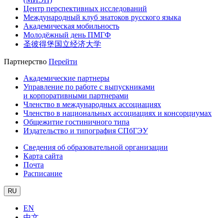
Центр перспективных исследований
Международный клуб знатоков русского языка
Академическая мобильность
Молодёжный день ПМГФ
圣彼得堡国立经济大学
Партнерство
Перейти
Академические партнеры
Управление по работе с выпускниками
и корпоративными партнерами
Членство в международных ассоциациях
Членство в национальных ассоциациях и консорциумах
Общежитие гостиничного типа
Издательство и типография СПбГЭУ
Сведения об образовательной организации
Карта сайта
Почта
Расписание
RU
EN
中文