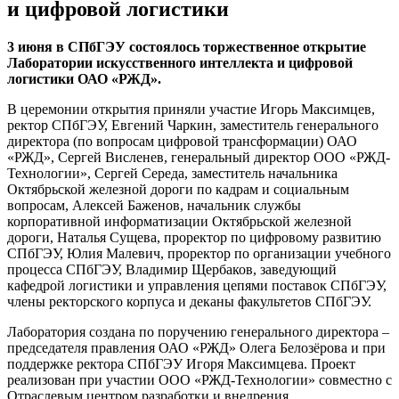
и цифровой логистики
3 июня в СПбГЭУ состоялось торжественное открытие
Лаборатории искусственного интеллекта и цифровой
логистики ОАО «РЖД».
В церемонии открытия приняли участие Игорь Максимцев,
ректор СПбГЭУ, Евгений Чаркин, заместитель генерального
директора (по вопросам цифровой трансформации) ОАО
«РЖД», Сергей Висленев, генеральный директор ООО «РЖД-
Технологии», Сергей Середа, заместитель начальника
Октябрьской железной дороги по кадрам и социальным
вопросам, Алексей Баженов, начальник службы
корпоративной информатизации Октябрьской железной
дороги, Наталья Сущева, проректор по цифровому развитию
СПбГЭУ, Юлия Малевич, проректор по организации учебного
процесса СПбГЭУ, Владимир Щербаков, заведующий
кафедрой логистики и управления цепями поставок СПбГЭУ,
члены ректорского корпуса и деканы факультетов СПбГЭУ.
Лаборатория создана по поручению генерального директора –
председателя правления ОАО «РЖД» Олега Белозёрова и при
поддержке ректора СПбГЭУ Игоря Максимцева. Проект
реализован при участии ООО «РЖД-Технологии» совместно с
Отраслевым центром разработки и внедрения