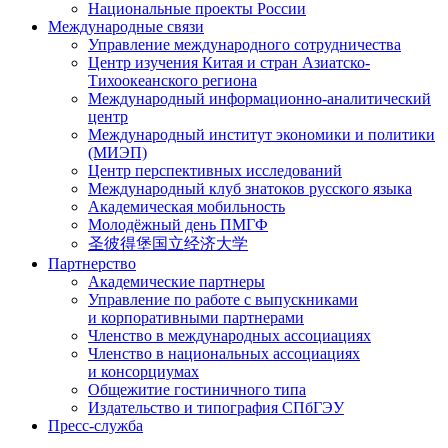
Национальные проекты России
Международные связи
Управление международного сотрудничества
Центр изучения Китая и стран Азиатско-
Тихоокеанского региона
Международный информационно-аналитический
центр
Международный институт экономики и политики
(МИЭП)
Центр перспективных исследований
Международный клуб знатоков русского языка
Академическая мобильность
Молодёжный день ПМГФ
圣彼得堡国立经济大学
Партнерство
Академические партнеры
Управление по работе с выпускниками
и корпоративными партнерами
Членство в международных ассоциациях
Членство в национальных ассоциациях
и консорциумах
Общежитие гостиничного типа
Издательство и типография СПбГЭУ
Пресс-служба