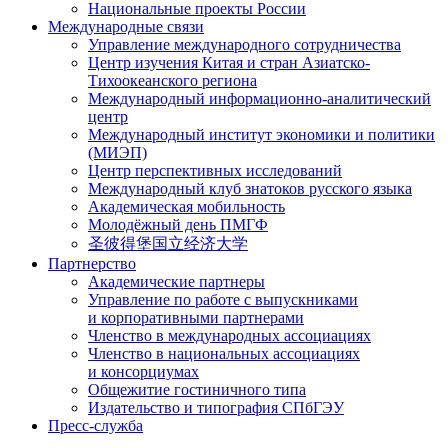
Национальные проекты России
Международные связи
Управление международного сотрудничества
Центр изучения Китая и стран Азиатско-
Тихоокеанского региона
Международный информационно-аналитический
центр
Международный институт экономики и политики
(МИЭП)
Центр перспективных исследований
Международный клуб знатоков русского языка
Академическая мобильность
Молодёжный день ПМГФ
圣彼得堡国立经济大学
Партнерство
Академические партнеры
Управление по работе с выпускниками
и корпоративными партнерами
Членство в международных ассоциациях
Членство в национальных ассоциациях
и консорциумах
Общежитие гостиничного типа
Издательство и типография СПбГЭУ
Пресс-служба