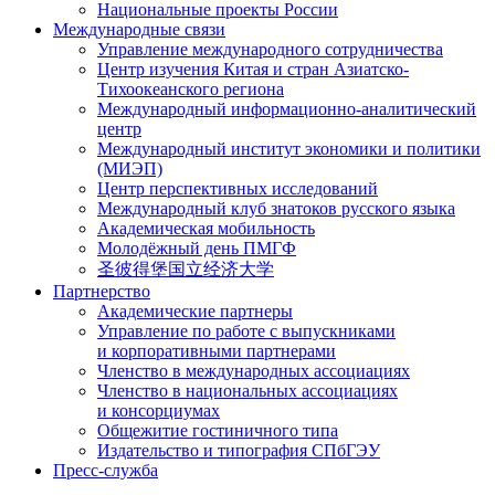
Национальные проекты России
Международные связи
Управление международного сотрудничества
Центр изучения Китая и стран Азиатско-
Тихоокеанского региона
Международный информационно-аналитический
центр
Международный институт экономики и политики
(МИЭП)
Центр перспективных исследований
Международный клуб знатоков русского языка
Академическая мобильность
Молодёжный день ПМГФ
圣彼得堡国立经济大学
Партнерство
Академические партнеры
Управление по работе с выпускниками
и корпоративными партнерами
Членство в международных ассоциациях
Членство в национальных ассоциациях
и консорциумах
Общежитие гостиничного типа
Издательство и типография СПбГЭУ
Пресс-служба