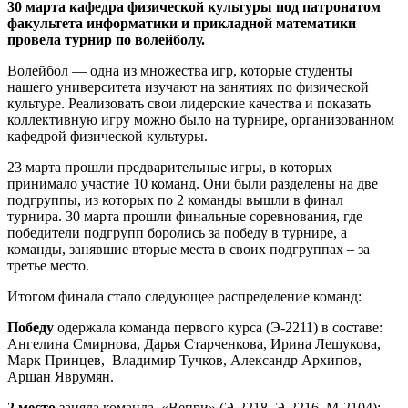
30 марта кафедра физической культуры под патронатом
факультета информатики и прикладной математики
провела турнир по волейболу.
Волейбол — одна из множества игр, которые студенты
нашего университета изучают на занятиях по физической
культуре. Реализовать свои лидерские качества и показать
коллективную игру можно было на турнире, организованном
кафедрой физической культуры.
23 марта прошли предварительные игры, в которых
принимало участие 10 команд. Они были разделены на две
подгруппы, из которых по 2 команды вышли в финал
турнира. 30 марта прошли финальные соревнования, где
победители подгрупп боролись за победу в турнире, а
команды, занявшие вторые места в своих подгруппах – за
третье место.
Итогом финала стало следующее распределение команд:
Победу
одержала команда первого курса (Э-2211) в составе:
Ангелина Смирнова, Дарья Старченкова, Ирина Лешукова,
Марк Принцев, Владимир Тучков, Александр Архипов,
Аршан Яврумян.
2 место
заняла команда «Вепри» (Э-2218, Э-2216, M-2104):