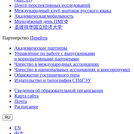
Центр перспективных исследований
Международный клуб знатоков русского языка
Академическая мобильность
Молодёжный день ПМГФ
圣彼得堡国立经济大学
Партнерство
Перейти
Академические партнеры
Управление по работе с выпускниками
и корпоративными партнерами
Членство в международных ассоциациях
Членство в национальных ассоциациях и консорциумах
Общежитие гостиничного типа
Издательство и типография СПбГЭУ
Сведения об образовательной организации
Карта сайта
Почта
Расписание
RU
EN
中文