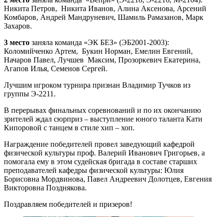
Никита Петров, Никита Иванов, Алина Аксенова, Арсений
Комбаров, Андрей Мандруневич, Шамиль Рамазанов, Марк
Захаров.
3 место
заняла команда «ЭК БЕЗ» (ЭБ2001-2003):
Коломийченко Артем, Букин Норман, Емелин Евгений,
Начаров Павел, Лучшев Максим, Прозоркевич Екатерина,
Агапов Илья, Семенов Сергей.
Лучшим игроком турнира признан Владимир Тучков из
группы Э-2211.
В перерывах финальных соревнований и по их окончанию
зрителей ждал сюрприз – выступление юного таланта Кати
Кипоровой с танцем в стиле хип – хоп.
Награждение победителей провел заведующий кафедрой
физической культуры проф. Валерий Иванович Григорьев, а
помогала ему в этом судейская бригада в составе старших
преподавателей кафедры физической культуры: Юлия
Борисовна Мордвинова, Павел Андреевич Долотцев, Евгения
Викторовна Позднякова.
Поздравляем победителей и призеров!