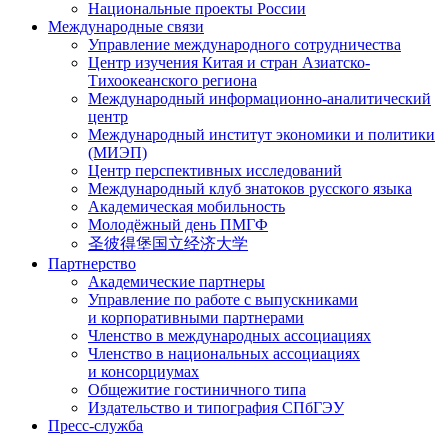
Национальные проекты России
Международные связи
Управление международного сотрудничества
Центр изучения Китая и стран Азиатско-
Тихоокеанского региона
Международный информационно-аналитический
центр
Международный институт экономики и политики
(МИЭП)
Центр перспективных исследований
Международный клуб знатоков русского языка
Академическая мобильность
Молодёжный день ПМГФ
圣彼得堡国立经济大学
Партнерство
Академические партнеры
Управление по работе с выпускниками
и корпоративными партнерами
Членство в международных ассоциациях
Членство в национальных ассоциациях
и консорциумах
Общежитие гостиничного типа
Издательство и типография СПбГЭУ
Пресс-служба