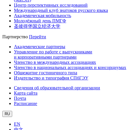
Центр перспективных исследований
Международный клуб знатоков русского языка
Академическая мобильность
Молодёжный день ПМГФ
圣彼得堡国立经济大学
Партнерство
Перейти
Академические партнеры
Управление по работе с выпускниками
и корпоративными партнерами
Членство в международных ассоциациях
Членство в национальных ассоциациях и консорциумах
Общежитие гостиничного типа
Издательство и типография СПбГЭУ
Сведения об образовательной организации
Карта сайта
Почта
Расписание
RU
EN
中文