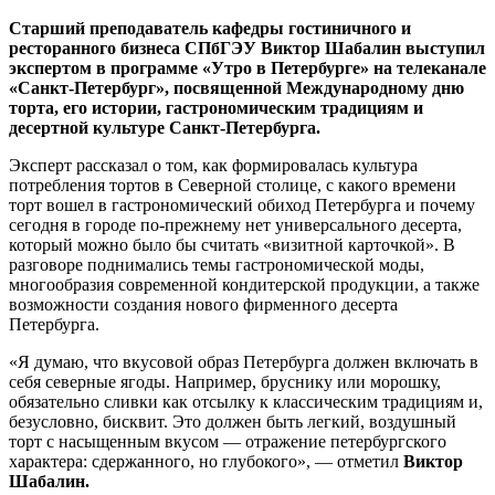
Старший преподаватель кафедры гостиничного и
ресторанного бизнеса СПбГЭУ Виктор Шабалин выступил
экспертом в программе «Утро в Петербурге» на телеканале
«Санкт-Петербург», посвященной Международному дню
торта, его истории, гастрономическим традициям и
десертной культуре Санкт-Петербурга.
Эксперт рассказал о том, как формировалась культура
потребления тортов в Северной столице, с какого времени
торт вошел в гастрономический обиход Петербурга и почему
сегодня в городе по-прежнему нет универсального десерта,
который можно было бы считать «визитной карточкой». В
разговоре поднимались темы гастрономической моды,
многообразия современной кондитерской продукции, а также
возможности создания нового фирменного десерта
Петербурга.
«Я думаю, что вкусовой образ Петербурга должен включать в
себя северные ягоды. Например, бруснику или морошку,
обязательно сливки как отсылку к классическим традициям и,
безусловно, бисквит. Это должен быть легкий, воздушный
торт с насыщенным вкусом — отражение петербургского
характера: сдержанного, но глубокого», — отметил
Виктор
Шабалин.