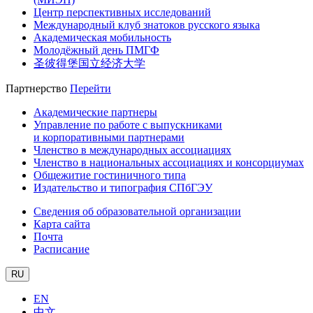
Центр перспективных исследований
Международный клуб знатоков русского языка
Академическая мобильность
Молодёжный день ПМГФ
圣彼得堡国立经济大学
Партнерство
Перейти
Академические партнеры
Управление по работе с выпускниками
и корпоративными партнерами
Членство в международных ассоциациях
Членство в национальных ассоциациях и консорциумах
Общежитие гостиничного типа
Издательство и типография СПбГЭУ
Сведения об образовательной организации
Карта сайта
Почта
Расписание
RU
EN
中文