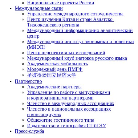
Национальные проекты России
Международные связи
Управление международного сотрудничества
Центр изучения Китая и стран Азиатско-
Тихоокеанского региона
Международный информационно-аналитический
центр
Международный институт экономики и политики
(МИЭП)
Центр перспективных исследований
Международный клуб знатоков русского языка
Академическая мобильность
Молодёжный день ПМГФ
圣彼得堡国立经济大学
Партнерство
Академические партнеры
Управление по работе с выпускниками
и корпоративными партнерами
Членство в международных ассоциациях
Членство в национальных ассоциациях
и консорциумах
Общежитие гостиничного типа
Издательство и типография СПбГЭУ
Пресс-служба