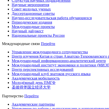
Структура научных подразделений
Научные мероприятия
Совет молодых ученых
Диссертационные советы
Научно-исследовательская работа обучающихся
Периодические издания
Международные проекты
Научный дайджест
Национальные проекты России
Международные связи
Перейти
Управление международного сотрудничества
Центр изучения Китая и стран Азиатско-Тихоокеанского 
Международный информационно-аналитический центр
Международный институт экономики и политики (МИЭ
Центр перспективных исследований
Международный клуб знатоков русского языка
Академическая мобильность
Молодёжный день ПМГФ
圣彼得堡国立经济大学
Партнерство
Перейти
Академические партнеры
Управление по работе с выпускниками и корпоративным