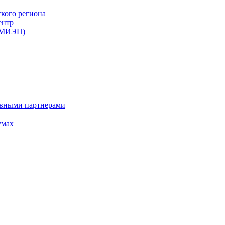
ского региона
ентр
 (МИЭП)
ивными партнерами
умах