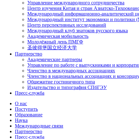
Управление международного сотрудничества
Центр изучения Китая и стран Азиатско-Тихоокеан
Международный информационно-аналитический ц
Международный институт экономики и политики
Центр перспективных исследований
Международный клуб знатоков русского языка
Академическая мобильность
Молодёжный день ПМГФ
圣彼得堡国立经济大学
Партнерство
Академические партнеры
Управление по работе с выпускниками и корпорат
Членство в международных ассоциациях
Членство в национальных ассоциациях и консорци
Общежитие гостиничного типа
Издательство и типография СПбГЭУ
Пресс-служба
О нас
Поступить
Образование
Наука
Международные связи
Партнерство
Пресс-служба