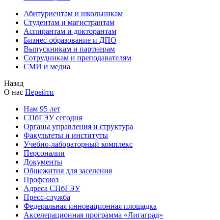
Абитуриентам и школьникам
Студентам и магистрантам
Аспирантам и докторантам
Бизнес-образование и ДПО
Выпускникам и партнерам
Сотрудникам и преподавателям
СМИ и медиа
Назад
О нас
Перейти
Нам 95 лет
СПбГЭУ сегодня
Органы управления и структура
Факультеты и институты
Учебно-лабораторный комплекс
Персоналии
Документы
Общежития для заселения
Профсоюз
Адреса СПбГЭУ
Пресс-служба
Федеральная инновационная площадка
Акселерационная программа «Лигаград»­­