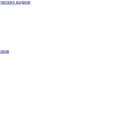
ических кадров
оров