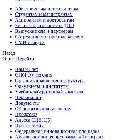
Абитуриентам и школьникам
Студентам и магистрантам
Аспирантам и докторантам
Бизнес-образование и ДПО
Выпускникам и партнерам
Сотрудникам и преподавателям
СМИ и медиа
Назад
О нас
Перейти
Нам 95 лет
СПбГЭУ сегодня
Органы управления и структура
Факультеты и институты
Учебно-лабораторный комплекс
Персоналии
Документы
Общежития для заселения
Профсоюз
Адреса СПбГЭУ
Пресс-служба
Федеральная инновационная площадка
Акселерационная программа «Лигаград»­­