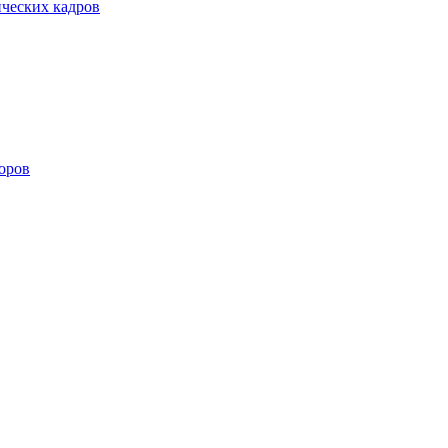
ических кадров
оров