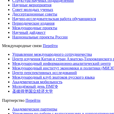
Структура научных подразделений
Научные мероприятия
Совет молодых ученых
Диссертационные советы
Научно-исследовательская работа обучающихся
Периодические издания
Международные проекты
Научный дайджест
Национальные проекты России
Международные связи
Перейти
Управление международного сотрудничества
Центр изучения Китая и стран Азиатско-Тихоокеанского 
Международный информационно-аналитический центр
Международный институт экономики и политики (МИЭ
Центр перспективных исследований
Международный клуб знатоков русского языка
Академическая мобильность
Молодёжный день ПМГФ
圣彼得堡国立经济大学
Партнерство
Перейти
Академические партнеры
Управление по работе с выпускниками и корпоративным