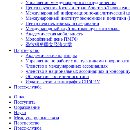
Управление международного сотрудничества
Центр изучения Китая и стран Азиатско-Тихоокеан
Международный информационно-аналитический ц
Международный институт экономики и политики
Центр перспективных исследований
Международный клуб знатоков русского языка
Академическая мобильность
Молодёжный день ПМГФ
圣彼得堡国立经济大学
Партнерство
Академические партнеры
Управление по работе с выпускниками и корпорат
Членство в международных ассоциациях
Членство в национальных ассоциациях и консорци
Общежитие гостиничного типа
Издательство и типография СПбГЭУ
Пресс-служба
О нас
Поступить
Образование
Наука
Международные связи
Партнерство
Пресс-служба