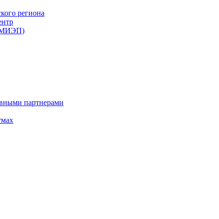
ского региона
ентр
 (МИЭП)
ивными партнерами
умах