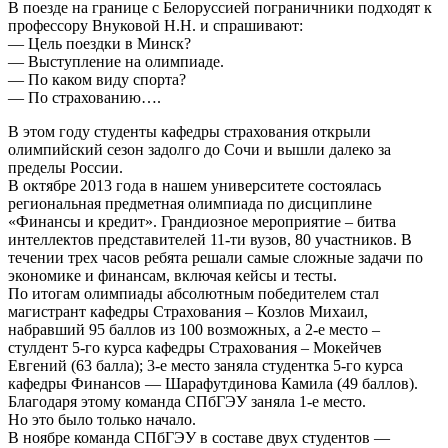
В поезде на границе с Белоруссией пограничники подходят к
профессору Внуковой Н.Н. и спрашивают:
— Цель поездки в Минск?
— Выступление на олимпиаде.
— По каком виду спорта?
— По страхованию….
В этом году студенты кафедры страхования открыли
олимпийский сезон задолго до Сочи и вышли далеко за
пределы России.
В октябре 2013 года в нашем университете состоялась
региональная предметная олимпиада по дисциплине
«Финансы и кредит». Грандиозное мероприятие – битва
интеллектов представителей 11-ти вузов, 80 участников. В
течении трех часов ребята решали самые сложные задачи по
экономике и финансам, включая кейсы и тесты.
По итогам олимпиады абсолютным победителем стал
магистрант кафедры Страхования – Козлов Михаил,
набравший 95 баллов из 100 возможных, а 2-е место –
стулдент 5-го курса кафедры Страхования – Мокейчев
Евгений (63 балла); 3-е место заняла студентка 5-го курса
кафедры Финансов — Шарафутдинова Камила (49 баллов).
Благодаря этому команда СПбГЭУ заняла 1-е место.
Но это было только начало.
В ноябре команда СПбГЭУ в составе двух студентов —