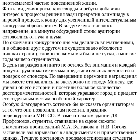
неотъемлемой частью повседневной жизни.
Фото-, видео-вопросы, кроссворды и ребусы добавили
интерес в процессы решения задач превратив олимпиаду в
игровой процесс, к концу дня увенчанный интеллектуальным
конкурсом «брейн-ринг». В воздухе чувствовалось
напряжение, а в минуты обсуждений стены аудитории
сотрясались от гула и шума.
По окончании конкурсного дня мы делились впечатлениями,
и в общении друг с другом не существовало абсолютно
никаких границ, словно знакомы мы были не сутки, а многие
годы нашего студенчества.
В день награждения никто не остался без внимания и каждый
получил рукопожатие весьма представительных личностей и
подарок от спонсора. По завершении церемонии награждения
мы вместе отправились на экскурсию по городу Минску, где
узнали об его истории и посетили большое количество
достопримечательностей, которые украшают город и придают
его отдельным местам особенный характер.
Особую благодарность хотелось бы высказать организаторам
за то, что они позволили нам посетить праздник
первокурсника МИТСО. В замечательном здании ДК
Профсоюзов, студенты, ставившие на сцене сюжеты
знаменитых произведений М.А. Булгакова и Н.В. Гоголя,
заставляли зал взрываться в аплодисментах и приветственных
криках. Лучшую постановку продемонстрировали студенты