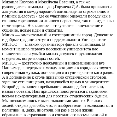
Михаила Козлова и Мокейчева Евгения, а так же
руководителя команды – доц.Горулева Д.А. была приглашена
для участия в международной олимпиаде по страхованию в
г.Минск (Белорусь), где ее участники одержали победу как в
главном соревновании личного первенства, так и в отдельных
номинациях. Но, главное – это участие – впечатление и
общение, новые идеи и открытия.
Минск — замечательный и гостеприимный город. Душевные
и добрые традиции чтут и поддерживают и Университете
МИТСО, — главном организаторе финала олимпиады. В
момент нашего первого посещения университета нас
приветствовали улыбки милых девушек и рукопожатия
студентов, встречающих гостей.
МИТСО – достаточно необычный и инновационный вуз.
Например, в перерывах между лекциями в коридорах звучит
современная музыка, доносящаяся из университетского радио.
А в дополнение к столь привычно студенческой столовой,
здесь же есть пиццерия, находящейся прямо в университете.
Второй день нашего пребывания можно, действительно,
назвать боевым. Нам пришлось повстречаться с заданиями
весьма нехарактерными для простых студенческих будней.
Мы познакомились с высказываниями многих Великих
людей, открыв для себя, что, и изобретатели, и экономисты, и
политики, и, даже, писатели, ни раз в своей жизни
обращались к страхованию и считали его весьма важной и