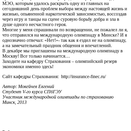
МЭО, которым удалось раскрыть одну из главных на
сегодняшний день проблем выбора между настоящей жизнь и
жизнью, опьяненной наркотической зависимостью, воссоздав
через игру и танцы на сцене суровую борьбу добра и зла в
душе одного несчастного героя.
Многие у меня спрашивали по возвращении, не пожалел ли я,
что отправился на международную олимпиаду в Минске? И я
однозначно отвечал: «Нет!»- так как я ездил не на олимпиаду,
а на замечательный праздник общения и впечатлений.
В декабре мы приглашены на международную олимпиаду в
Москву! Все только начинается…
Заходите на кафедру Страхования – олимпийский резерв
экономики именно здесь!
Сайт кафедры Страхования: http://insurance-finec.ru/
Автор: Мокейчев Евгений
Студент V-го курса СПбГЭУ
Участник международной олимпиады по страхованию
Минск, 2013