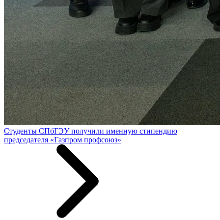
Студенты СПбГЭУ получили именную стипендию
председателя «Газпром профсоюз»