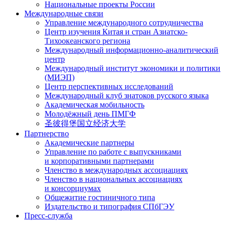
Национальные проекты России
Международные связи
Управление международного сотрудничества
Центр изучения Китая и стран Азиатско-
Тихоокеанского региона
Международный информационно-аналитический
центр
Международный институт экономики и политики
(МИЭП)
Центр перспективных исследований
Международный клуб знатоков русского языка
Академическая мобильность
Молодёжный день ПМГФ
圣彼得堡国立经济大学
Партнерство
Академические партнеры
Управление по работе с выпускниками
и корпоративными партнерами
Членство в международных ассоциациях
Членство в национальных ассоциациях
и консорциумах
Общежитие гостиничного типа
Издательство и типография СПбГЭУ
Пресс-служба