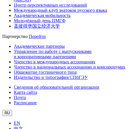
Центр перспективных исследований
Международный клуб знатоков русского языка
Академическая мобильность
Молодёжный день ПМГФ
圣彼得堡国立经济大学
Партнерство
Перейти
Академические партнеры
Управление по работе с выпускниками
и корпоративными партнерами
Членство в международных ассоциациях
Членство в национальных ассоциациях и консорциумах
Общежитие гостиничного типа
Издательство и типография СПбГЭУ
Сведения об образовательной организации
Карта сайта
Почта
Расписание
RU
EN
中文