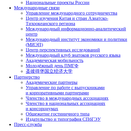
Национальные проекты России
Международные связи
Управление международного сотрудничества
Центр изучения Китая и стран Азиатско-
Тихоокеанского региона
Международный информационно-аналитический
центр
Международный институт экономики и политики
(МИЭП)
Центр перспективных исследований
Международный клуб знатоков русского языка
Академическая мобильность
Молодёжный день ПМГФ
圣彼得堡国立经济大学
Партнерство
Академические партнеры
Управление по работе с выпускниками
и корпоративными партнерами
Членство в международных ассоциациях
Членство в национальных ассоциациях
и консорциумах
Общежитие гостиничного типа
Издательство и типография СПбГЭУ
Пресс-служба