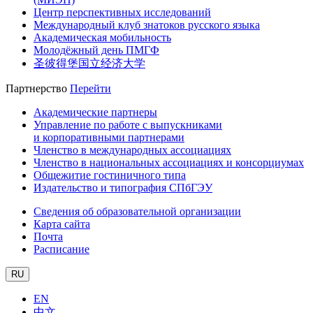
Центр перспективных исследований
Международный клуб знатоков русского языка
Академическая мобильность
Молодёжный день ПМГФ
圣彼得堡国立经济大学
Партнерство
Перейти
Академические партнеры
Управление по работе с выпускниками
и корпоративными партнерами
Членство в международных ассоциациях
Членство в национальных ассоциациях и консорциумах
Общежитие гостиничного типа
Издательство и типография СПбГЭУ
Сведения об образовательной организации
Карта сайта
Почта
Расписание
RU
EN
中文