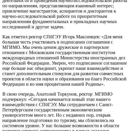
деятельности и проведения научно-исследовательской работы
по направлениям, представляющим взаимный интерес;
привлечение магистрантов, аспирантов и докторантов к
научно-исследовательской работе по приоритетным
направлениям фундаментальных и прикладных научных
исследований и другие задачи.
Как отметил ректор СПбГЭУ Игорь Максимцев: «Для меня
большая честь участвовать в подписании соглашения с
МГИМО. Мы очень ценим дружеские и партнерские
отношения с Московским государственным институтом
международных отношений Министерства иностранных дел
Российской Федерации. Уверен, что подписанное соглашение
еще больше нас объединит, укрепит наше взаимодействие и
станет дополнительным стимулом для развития совместных
проектов в области науки и образования на благо Российской
Федерации и во имя процветания нашей Родины».
В свою очередь, Анатолий Торкунов, ректор МГИМО
подчеркнул: «Сегодня начинается новый этап нашего
взаимодействия с СПбГЭУ. Мы сотрудничаем с Санкт-
Петербургским государственным экономическим
университетом много лет. Но с недавних пор, открыв
направление подготовки по туризму, мы сблизились на
системном уровне. У нас большие возможности в области
развития сетевого сотрудничества в рамках создания