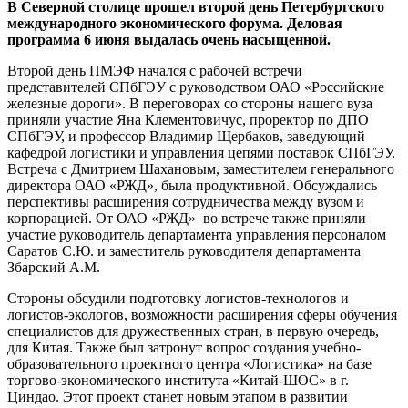
В Северной столице прошел второй день Петербургского
международного экономического форума. Деловая
программа 6 июня выдалась очень насыщенной.
Второй день ПМЭФ начался с рабочей встречи
представителей СПбГЭУ с руководством ОАО «Российские
железные дороги». В переговорах со стороны нашего вуза
приняли участие Яна Клементовичус, проректор по ДПО
СПбГЭУ, и профессор Владимир Щербаков, заведующий
кафедрой логистики и управления цепями поставок СПбГЭУ.
Встреча с Дмитрием Шахановым, заместителем генерального
директора ОАО «РЖД», была продуктивной. Обсуждались
перспективы расширения сотрудничества между вузом и
корпорацией. От ОАО «РЖД» во встрече также приняли
участие руководитель департамента управления персоналом
Саратов С.Ю. и заместитель руководителя департамента
Збарский А.М.
Стороны обсудили подготовку логистов-технологов и
логистов-экологов, возможности расширения сферы обучения
специалистов для дружественных стран, в первую очередь,
для Китая. Также был затронут вопрос создания учебно-
образовательного проектного центра «Логистика» на базе
торгово-экономического института «Китай-ШОС» в г.
Циндао. Этот проект станет новым этапом в развитии