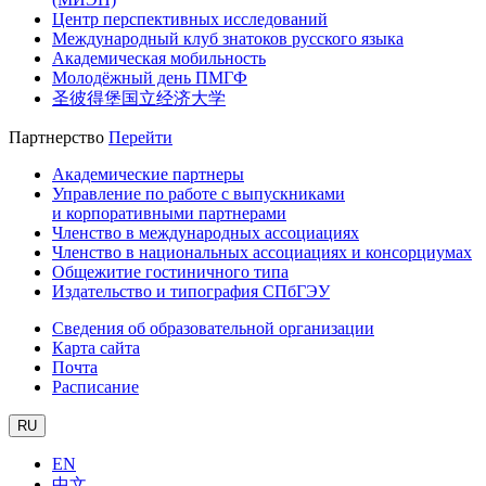
Центр перспективных исследований
Международный клуб знатоков русского языка
Академическая мобильность
Молодёжный день ПМГФ
圣彼得堡国立经济大学
Партнерство
Перейти
Академические партнеры
Управление по работе с выпускниками
и корпоративными партнерами
Членство в международных ассоциациях
Членство в национальных ассоциациях и консорциумах
Общежитие гостиничного типа
Издательство и типография СПбГЭУ
Сведения об образовательной организации
Карта сайта
Почта
Расписание
RU
EN
中文