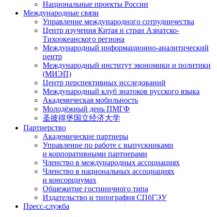
Национальные проекты России
Международные связи
Управление международного сотрудничества
Центр изучения Китая и стран Азиатско-
Тихоокеанского региона
Международный информационно-аналитический
центр
Международный институт экономики и политики
(МИЭП)
Центр перспективных исследований
Международный клуб знатоков русского языка
Академическая мобильность
Молодёжный день ПМГФ
圣彼得堡国立经济大学
Партнерство
Академические партнеры
Управление по работе с выпускниками
и корпоративными партнерами
Членство в международных ассоциациях
Членство в национальных ассоциациях
и консорциумах
Общежитие гостиничного типа
Издательство и типография СПбГЭУ
Пресс-служба