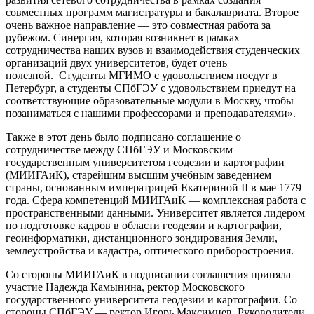
совместных программ магистратуры и бакалавриата. Второе
очень важное направление — это совместная работа за
рубежом. Синергия, которая возникнет в рамках
сотрудничества наших вузов и взаимодействия студенческих
организаций двух университетов, будет очень
полезной. Студенты МГИМО с удовольствием поедут в
Петербург, а студенты СПбГЭУ с удовольствием приедут на
соответствующие образовательные модули в Москву, чтобы
позаниматься с нашими профессорами и преподавателями».
Также в этот день было подписано соглашение о
сотрудничестве между СПбГЭУ и Московским
государственным университетом геодезии и картографии
(МИИГАиК), старейшим высшим учебным заведением
страны, основанным императрицей Екатериной II в мае 1779
года. Сфера компетенций МИИГАиК — комплексная работа с
пространственными данными. Университет является лидером
по подготовке кадров в области геодезии и картографии,
геоинформатики, дистанционного зондирования Земли,
землеустройства и кадастра, оптического приборостроения.
Со стороны МИИГАиК в подписании соглашения приняла
участие Надежда Камынина, ректор Московского
государственного университета геодезии и картографии. Со
стороны СПбГЭУ — ректор Игорь Максимцев. Руководители