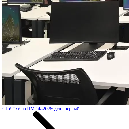
СПбГЭУ на ПМЭФ-2026: день первый