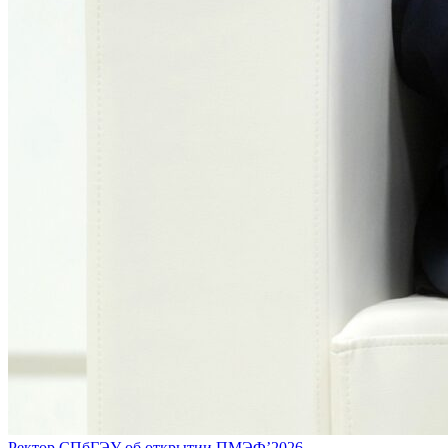
Ректор СПбГЭУ об открытии ПМЭФ’2026