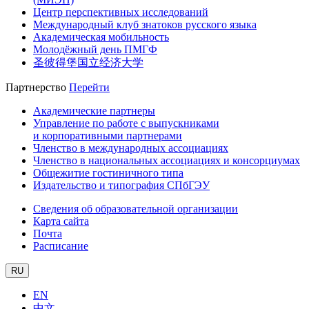
Центр перспективных исследований
Международный клуб знатоков русского языка
Академическая мобильность
Молодёжный день ПМГФ
圣彼得堡国立经济大学
Партнерство
Перейти
Академические партнеры
Управление по работе с выпускниками
и корпоративными партнерами
Членство в международных ассоциациях
Членство в национальных ассоциациях и консорциумах
Общежитие гостиничного типа
Издательство и типография СПбГЭУ
Сведения об образовательной организации
Карта сайта
Почта
Расписание
RU
EN
中文