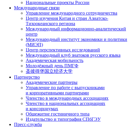
Национальные проекты России
Международные связи
Управление международного сотрудничества
Центр изучения Китая и стран Азиатско-
Тихоокеанского региона
Международный информационно-аналитический
центр
Международный институт экономики и политики
(МИЭП)
Центр перспективных исследований
Международный клуб знатоков русского языка
Академическая мобильность
Молодёжный день ПМГФ
圣彼得堡国立经济大学
Партнерство
Академические партнеры
Управление по работе с выпускниками
и корпоративными партнерами
Членство в международных ассоциациях
Членство в национальных ассоциациях
и консорциумах
Общежитие гостиничного типа
Издательство и типография СПбГЭУ
Пресс-служба