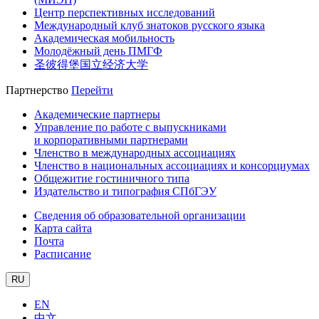
Центр перспективных исследований
Международный клуб знатоков русского языка
Академическая мобильность
Молодёжный день ПМГФ
圣彼得堡国立经济大学
Партнерство
Перейти
Академические партнеры
Управление по работе с выпускниками
и корпоративными партнерами
Членство в международных ассоциациях
Членство в национальных ассоциациях и консорциумах
Общежитие гостиничного типа
Издательство и типография СПбГЭУ
Сведения об образовательной организации
Карта сайта
Почта
Расписание
RU
EN
中文