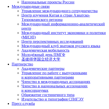
Национальные проекты России
Международные связи
Управление международного сотрудничества
Центр изучения Китая и стран Азиатско-
Тихоокеанского региона
Международный информационно-аналитический
центр
Международный институт экономики и политики
(МИЭП)
Центр перспективных исследований
Международный клуб знатоков русского языка
Академическая мобильность
Молодёжный день ПМГФ
圣彼得堡国立经济大学
Партнерство
Академические партнеры
Управление по работе с выпускниками
и корпоративными партнерами
Членство в международных ассоциациях
Членство в национальных ассоциациях
и консорциумах
Общежитие гостиничного типа
Издательство и типография СПбГЭУ
Пресс-служба