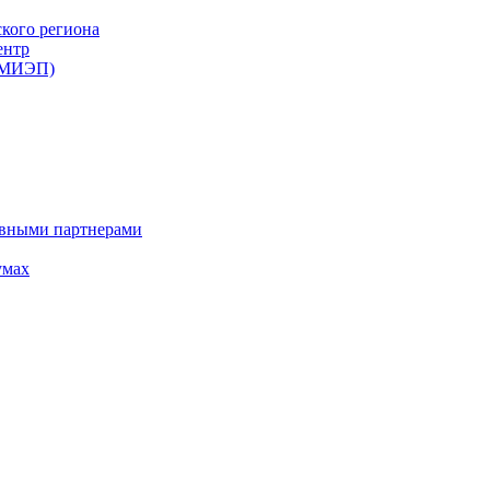
ского региона
ентр
 (МИЭП)
ивными партнерами
умах