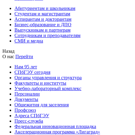
Абитуриентам и школьникам
Студентам и магистрантам
Аспирантам и докторантам
Бизнес-образование и ДПО
Выпускникам и партнерам
Сотрудникам и преподавателям
СМИ и медиа
Назад
О нас
Перейти
Нам 95 лет
СПбГЭУ сегодня
Органы управления и структура
Факультеты и институты
Учебно-лабораторный комплекс
Персоналии
Документы
Общежития для заселения
Профсоюз
Адреса СПбГЭУ
Пресс-служба
Федеральная инновационная площадка
Акселерационная программа «Лигаград»­­