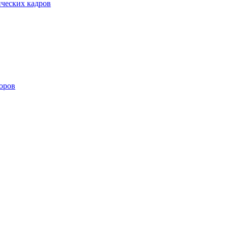
ических кадров
оров