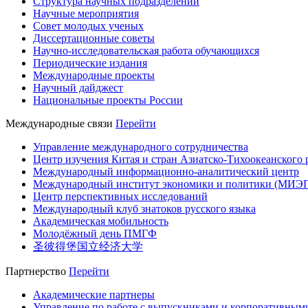
Структура научных подразделений
Научные мероприятия
Совет молодых ученых
Диссертационные советы
Научно-исследовательская работа обучающихся
Периодические издания
Международные проекты
Научный дайджест
Национальные проекты России
Международные связи
Перейти
Управление международного сотрудничества
Центр изучения Китая и стран Азиатско-Тихоокеанского 
Международный информационно-аналитический центр
Международный институт экономики и политики (МИЭ
Центр перспективных исследований
Международный клуб знатоков русского языка
Академическая мобильность
Молодёжный день ПМГФ
圣彼得堡国立经济大学
Партнерство
Перейти
Академические партнеры
Управление по работе с выпускниками и корпоративным