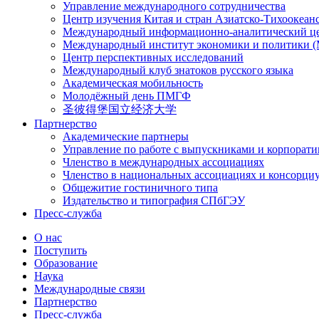
Управление международного сотрудничества
Центр изучения Китая и стран Азиатско-Тихоокеан
Международный информационно-аналитический ц
Международный институт экономики и политики
Центр перспективных исследований
Международный клуб знатоков русского языка
Академическая мобильность
Молодёжный день ПМГФ
圣彼得堡国立经济大学
Партнерство
Академические партнеры
Управление по работе с выпускниками и корпорат
Членство в международных ассоциациях
Членство в национальных ассоциациях и консорци
Общежитие гостиничного типа
Издательство и типография СПбГЭУ
Пресс-служба
О нас
Поступить
Образование
Наука
Международные связи
Партнерство
Пресс-служба