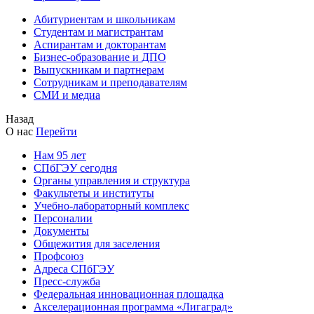
Абитуриентам и школьникам
Студентам и магистрантам
Аспирантам и докторантам
Бизнес-образование и ДПО
Выпускникам и партнерам
Сотрудникам и преподавателям
СМИ и медиа
Назад
О нас
Перейти
Нам 95 лет
СПбГЭУ сегодня
Органы управления и структура
Факультеты и институты
Учебно-лабораторный комплекс
Персоналии
Документы
Общежития для заселения
Профсоюз
Адреса СПбГЭУ
Пресс-служба
Федеральная инновационная площадка
Акселерационная программа «Лигаград»­­