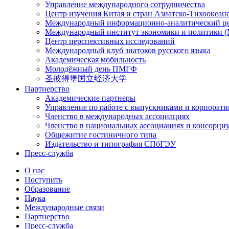
Управление международного сотрудничества
Центр изучения Китая и стран Азиатско-Тихоокеан
Международный информационно-аналитический ц
Международный институт экономики и политики
Центр перспективных исследований
Международный клуб знатоков русского языка
Академическая мобильность
Молодёжный день ПМГФ
圣彼得堡国立经济大学
Партнерство
Академические партнеры
Управление по работе с выпускниками и корпорат
Членство в международных ассоциациях
Членство в национальных ассоциациях и консорци
Общежитие гостиничного типа
Издательство и типография СПбГЭУ
Пресс-служба
О нас
Поступить
Образование
Наука
Международные связи
Партнерство
Пресс-служба