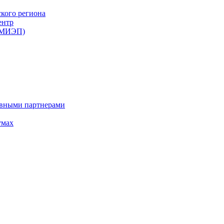
ского региона
ентр
 (МИЭП)
ивными партнерами
умах