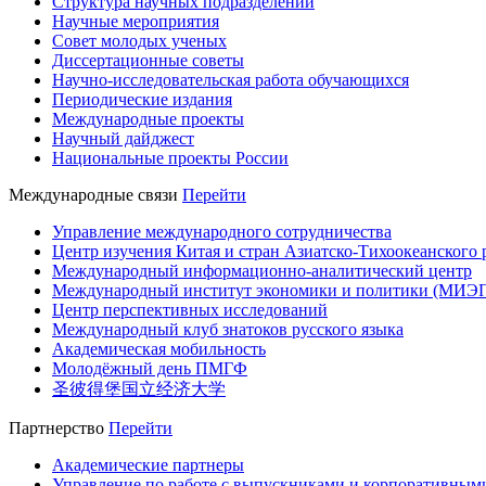
Структура научных подразделений
Научные мероприятия
Совет молодых ученых
Диссертационные советы
Научно-исследовательская работа обучающихся
Периодические издания
Международные проекты
Научный дайджест
Национальные проекты России
Международные связи
Перейти
Управление международного сотрудничества
Центр изучения Китая и стран Азиатско-Тихоокеанского 
Международный информационно-аналитический центр
Международный институт экономики и политики (МИЭ
Центр перспективных исследований
Международный клуб знатоков русского языка
Академическая мобильность
Молодёжный день ПМГФ
圣彼得堡国立经济大学
Партнерство
Перейти
Академические партнеры
Управление по работе с выпускниками и корпоративным