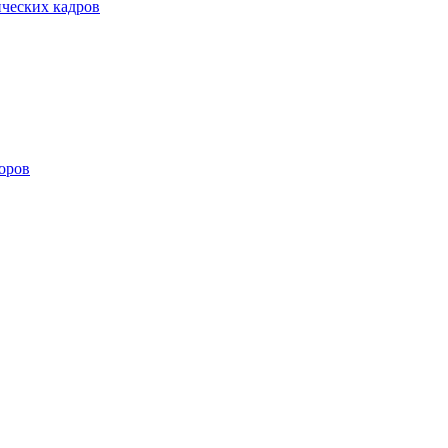
ических кадров
оров