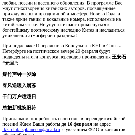
любви, поэзии и весеннего обновления. В программе Вас
ждут стихотворения китайских авторов, посвященные
приходу весны и праздничной атмосфере Нового Года, а
также яркие танцы и вокальные номера, исполняемые на
китайском языке. Не упустите шанс прикоснуться к
богатейшему поэтическому наследию Китая и насладиться
уникальной атмосферой праздника!
При поддержке Генерального Консульства КНР в Санкт-
Петербурге на поэтическом вечере 20 февраля будут
подведены итоги конкурса переводов произведения
王安石
“
元旦”:
爆竹声钟一岁除
春风送暖入屠苏
千门万户曈曈日
总把新桃换旧符
Приглашаем попробовать свои силы в переводе китайской
поэзии! Ждем Ваши работы
до 16 февраля
на адрес
rkk_club_spbunecon@mail.ru
с указанием ФИО и контактов
обратной связи.