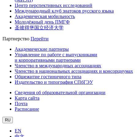
Центр перспективных исследований
Международный клуб знатоков русского языка
Академическая мобильность
Молодёжный день ПМГФ
圣彼得堡国立经济大学
Партнерство
Перейти
Академические партнеры
Управление по работе с выпускниками
и корпоративными партнерами
Членство в международных ассоциациях
Членство в национальных ассоциациях и консорциумах
Общежитие гостиничного типа
Издательство и типография СПбГЭУ
Сведения об образовательной организации
Карта сайта
Почта
Расписание
RU
EN
中文