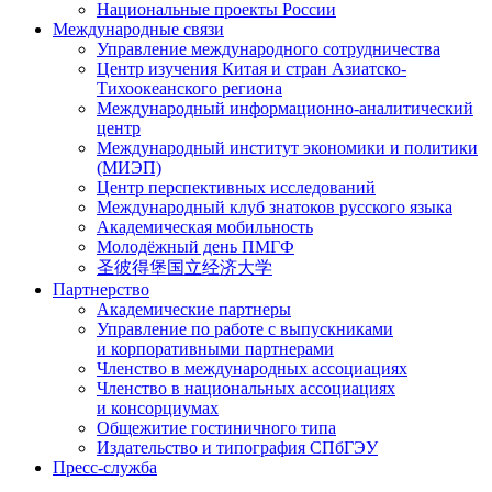
Национальные проекты России
Международные связи
Управление международного сотрудничества
Центр изучения Китая и стран Азиатско-
Тихоокеанского региона
Международный информационно-аналитический
центр
Международный институт экономики и политики
(МИЭП)
Центр перспективных исследований
Международный клуб знатоков русского языка
Академическая мобильность
Молодёжный день ПМГФ
圣彼得堡国立经济大学
Партнерство
Академические партнеры
Управление по работе с выпускниками
и корпоративными партнерами
Членство в международных ассоциациях
Членство в национальных ассоциациях
и консорциумах
Общежитие гостиничного типа
Издательство и типография СПбГЭУ
Пресс-служба