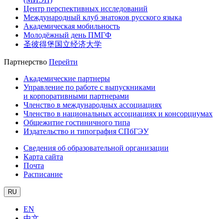
Центр перспективных исследований
Международный клуб знатоков русского языка
Академическая мобильность
Молодёжный день ПМГФ
圣彼得堡国立经济大学
Партнерство
Перейти
Академические партнеры
Управление по работе с выпускниками
и корпоративными партнерами
Членство в международных ассоциациях
Членство в национальных ассоциациях и консорциумах
Общежитие гостиничного типа
Издательство и типография СПбГЭУ
Сведения об образовательной организации
Карта сайта
Почта
Расписание
RU
EN
中文