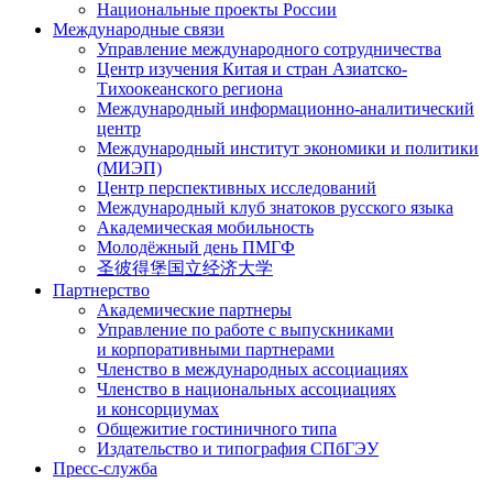
Национальные проекты России
Международные связи
Управление международного сотрудничества
Центр изучения Китая и стран Азиатско-
Тихоокеанского региона
Международный информационно-аналитический
центр
Международный институт экономики и политики
(МИЭП)
Центр перспективных исследований
Международный клуб знатоков русского языка
Академическая мобильность
Молодёжный день ПМГФ
圣彼得堡国立经济大学
Партнерство
Академические партнеры
Управление по работе с выпускниками
и корпоративными партнерами
Членство в международных ассоциациях
Членство в национальных ассоциациях
и консорциумах
Общежитие гостиничного типа
Издательство и типография СПбГЭУ
Пресс-служба