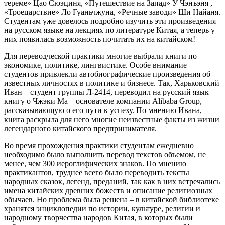
тереме» Цао Сюэциня, «Путешествие на Запад» У Чэнъэня ,
«Троецарствие» Ло Гуаньчжуна, «Речные заводи» Ши Найаня.
Студентам уже довелось подробно изучить эти произведения
на русском языке на лекциях по литературе Китая, а теперь у
них появилась возможность почитать их на китайском!
Для переводческой практики многие выбрали книги по
экономике, политике, лингвистике. Особе внимание
студентов привлекли автобиографические произведения об
известных личностях в политике и бизнесе. Так, Харьковский
Иван – студент группы Л-2414, переводил на русский язык
книгу о Чжэки Ма – основателе компании Alibaba Group,
рассказывающую о его пути к успеху. По мнению Ивана,
книга раскрыла для него многие неизвестные факты из жизни
легендарного китайского предпринимателя.
Во время прохождения практики студентам ежедневно
необходимо было выполнить перевод текстов объемом, не
менее, чем 300 иероглифических знаков. По мнению
практикантов, труднее всего было переводить тексты
народных сказок, легенд, преданий, так как в них встречались
имена китайских древних божеств и описание религиозных
обычаев. Но проблема была решена – в китайской библиотеке
хранятся энциклопедии по истории, культуре, религии и
народному творчества народов Китая, в которых были