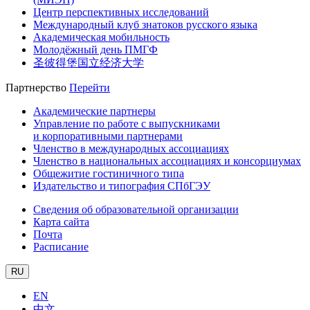
Центр перспективных исследований
Международный клуб знатоков русского языка
Академическая мобильность
Молодёжный день ПМГФ
圣彼得堡国立经济大学
Партнерство
Перейти
Академические партнеры
Управление по работе с выпускниками
и корпоративными партнерами
Членство в международных ассоциациях
Членство в национальных ассоциациях и консорциумах
Общежитие гостиничного типа
Издательство и типография СПбГЭУ
Сведения об образовательной организации
Карта сайта
Почта
Расписание
RU
EN
中文