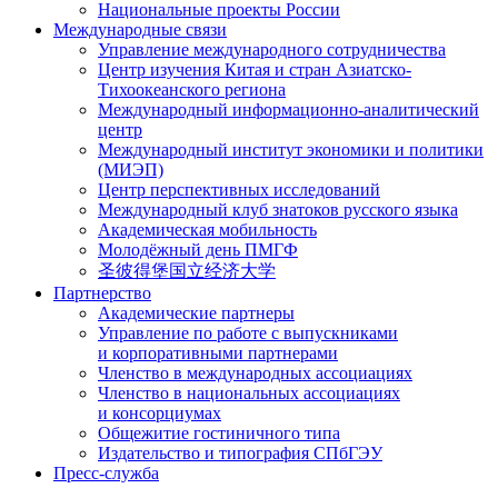
Национальные проекты России
Международные связи
Управление международного сотрудничества
Центр изучения Китая и стран Азиатско-
Тихоокеанского региона
Международный информационно-аналитический
центр
Международный институт экономики и политики
(МИЭП)
Центр перспективных исследований
Международный клуб знатоков русского языка
Академическая мобильность
Молодёжный день ПМГФ
圣彼得堡国立经济大学
Партнерство
Академические партнеры
Управление по работе с выпускниками
и корпоративными партнерами
Членство в международных ассоциациях
Членство в национальных ассоциациях
и консорциумах
Общежитие гостиничного типа
Издательство и типография СПбГЭУ
Пресс-служба