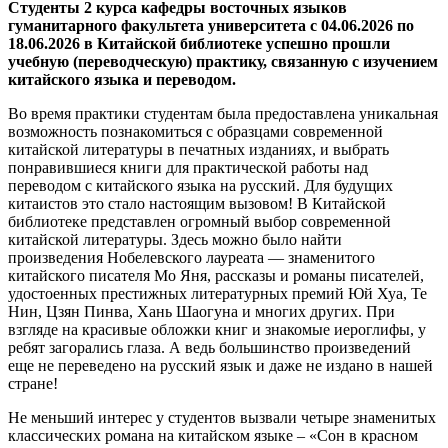
Студенты 2 курса кафедры восточных языков
гуманитарного факультета университета с 04.06.2026 по
18.06.2026 в Китайской библиотеке успешно прошли
учебную (переводческую) практику, связанную с изучением
китайского языка и переводом.
Во время практики студентам была предоставлена уникальная
возможность познакомиться с образцами современной
китайской литературы в печатных изданиях, и выбрать
понравившиеся книги для практической работы над
переводом с китайского языка на русский. Для будущих
китаистов это стало настоящим вызовом! В Китайской
библиотеке представлен огромный выбор современной
китайской литературы. Здесь можно было найти
произведения Нобелевского лауреата — знаменитого
китайского писателя Мо Яня, рассказы и романы писателей,
удостоенных престижных литературных премий Юй Хуа, Те
Нин, Цзян Пинва, Хань Шаогуна и многих других. При
взгляде на красивые обложки книг и знакомые иероглифы, у
ребят загорались глаза. А ведь большинство произведений
еще не переведено на русский язык и даже не издано в нашей
стране!
Не меньший интерес у студентов вызвали четыре знаменитых
классических романа на китайском языке – «Сон в красном