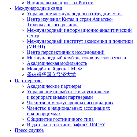
Национальные проекты России
Международные связи
Управление международного сотрудничества
Центр изучения Китая и стран Азиатско-
Тихоокеанского региона
Международный информационно-аналитический
центр
Международный институт экономики и политики
(МИЭП)
Центр перспективных исследований
Международный клуб знатоков русского языка
Академическая мобильность
Молодёжный день ПМГФ
圣彼得堡国立经济大学
Партнерство
Академические партнеры
Управление по работе с выпускниками
и корпоративными партнерами
Членство в международных ассоциациях
Членство в национальных ассоциациях
и консорциумах
Общежитие гостиничного типа
Издательство и типография СПбГЭУ
Пресс-служба