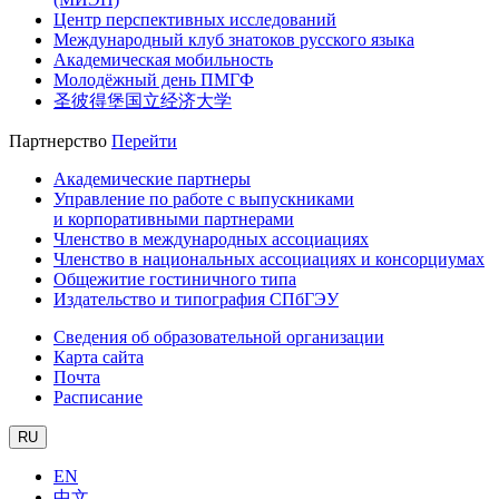
Центр перспективных исследований
Международный клуб знатоков русского языка
Академическая мобильность
Молодёжный день ПМГФ
圣彼得堡国立经济大学
Партнерство
Перейти
Академические партнеры
Управление по работе с выпускниками
и корпоративными партнерами
Членство в международных ассоциациях
Членство в национальных ассоциациях и консорциумах
Общежитие гостиничного типа
Издательство и типография СПбГЭУ
Сведения об образовательной организации
Карта сайта
Почта
Расписание
RU
EN
中文