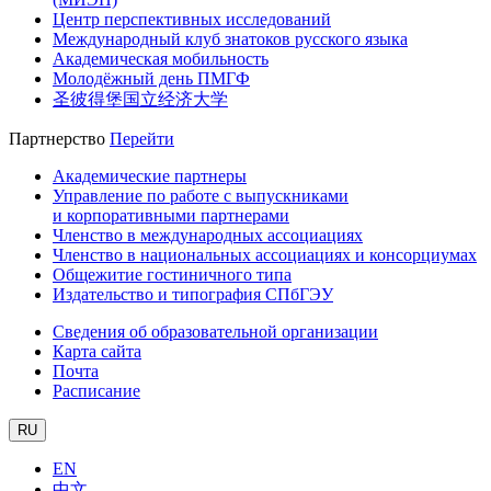
Центр перспективных исследований
Международный клуб знатоков русского языка
Академическая мобильность
Молодёжный день ПМГФ
圣彼得堡国立经济大学
Партнерство
Перейти
Академические партнеры
Управление по работе с выпускниками
и корпоративными партнерами
Членство в международных ассоциациях
Членство в национальных ассоциациях и консорциумах
Общежитие гостиничного типа
Издательство и типография СПбГЭУ
Сведения об образовательной организации
Карта сайта
Почта
Расписание
RU
EN
中文