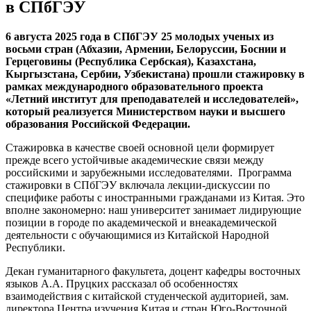
в СПбГЭУ
6 августа 2025 года в СПбГЭУ 25 молодых ученых из
восьми стран (Абхазии, Армении, Белоруссии, Боснии и
Герцеговины (Республика Сербская), Казахстана,
Кыргызстана, Сербии, Узбекистана) прошли стажировку в
рамках международного образовательного проекта
«Летний институт для преподавателей и исследователей»,
который реализуется Министерством науки и высшего
образования Российской Федерации.
Стажировка в качестве своей основной цели формирует
прежде всего устойчивые академические связи между
российскими и зарубежными исследователями. Программа
стажировки в СПбГЭУ включала лекции-дискуссии по
специфике работы с иностранными гражданами из Китая. Это
вполне закономерно: наш университет занимает лидирующие
позиции в городе по академической и внеакадемической
деятельности с обучающимися из Китайской Народной
Республики.
Декан гуманитарного факультета, доцент кафедры восточных
языков А.А. Пруцких рассказал об особенностях
взаимодействия с китайской студенческой аудиторией, зам.
директора Центра изучения Китая и стран Юго-Восточной