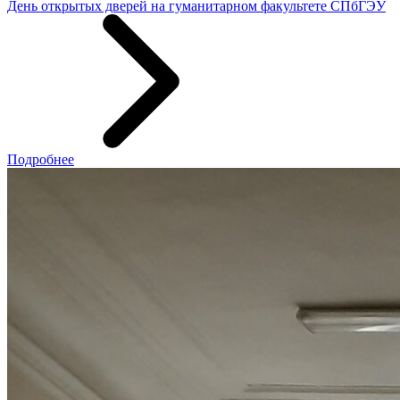
День открытых дверей на гуманитарном факультете СПбГЭУ
Подробнее