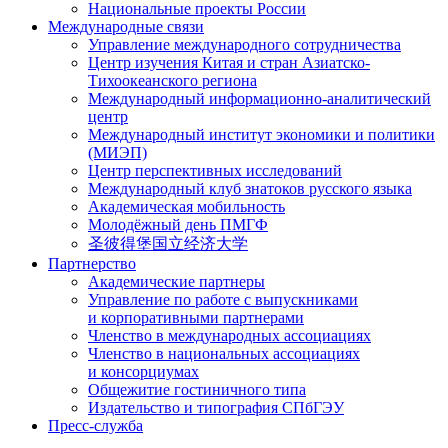
Национальные проекты России
Международные связи
Управление международного сотрудничества
Центр изучения Китая и стран Азиатско-
Тихоокеанского региона
Международный информационно-аналитический
центр
Международный институт экономики и политики
(МИЭП)
Центр перспективных исследований
Международный клуб знатоков русского языка
Академическая мобильность
Молодёжный день ПМГФ
圣彼得堡国立经济大学
Партнерство
Академические партнеры
Управление по работе с выпускниками
и корпоративными партнерами
Членство в международных ассоциациях
Членство в национальных ассоциациях
и консорциумах
Общежитие гостиничного типа
Издательство и типография СПбГЭУ
Пресс-служба