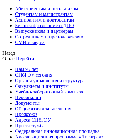
Абитуриентам и школьникам
Студентам и магистрантам
Аспирантам и докторантам
Бизнес-образование и ДПО
Выпускникам и партнерам
Сотрудникам и преподавателям
СМИ и медиа
Назад
О нас
Перейти
Нам 95 лет
СПбГЭУ сегодня
Органы управления и структура
Факультеты и институты
Учебно-лабораторный комплекс
Персоналии
Документы
Общежития для заселения
Профсоюз
Адреса СПбГЭУ
Пресс-служба
Федеральная инновационная площадка
Акселерационная программа «Лигаград»­­