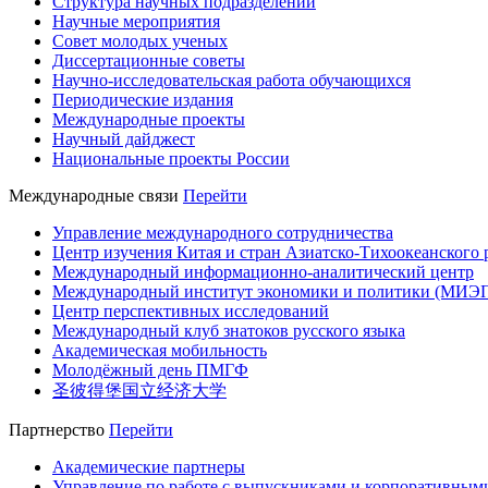
Структура научных подразделений
Научные мероприятия
Совет молодых ученых
Диссертационные советы
Научно-исследовательская работа обучающихся
Периодические издания
Международные проекты
Научный дайджест
Национальные проекты России
Международные связи
Перейти
Управление международного сотрудничества
Центр изучения Китая и стран Азиатско-Тихоокеанского 
Международный информационно-аналитический центр
Международный институт экономики и политики (МИЭ
Центр перспективных исследований
Международный клуб знатоков русского языка
Академическая мобильность
Молодёжный день ПМГФ
圣彼得堡国立经济大学
Партнерство
Перейти
Академические партнеры
Управление по работе с выпускниками и корпоративным