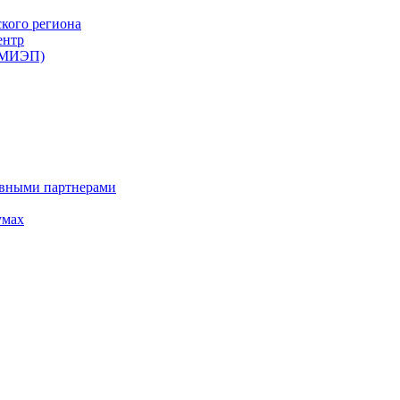
ского региона
ентр
 (МИЭП)
ивными партнерами
умах