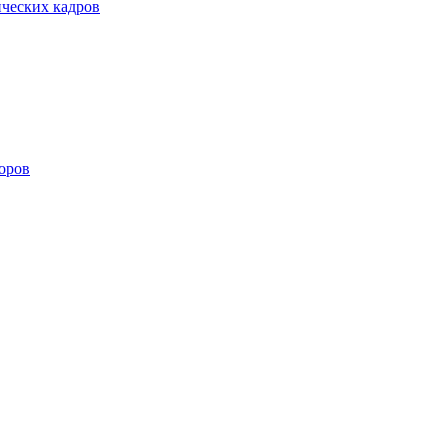
ических кадров
оров