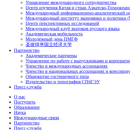
Управление международного сотрудничества
Центр изучения Китая и стран Азиатско-Тихоокеан
Международный информационно-аналитический ц
Международный институт экономики и политики
Центр перспективных исследований
Международный клуб знатоков русского языка
Академическая мобильность
Молодёжный день ПМГФ
圣彼得堡国立经济大学
Партнерство
Академические партнеры
Управление по работе с выпускниками и корпорат
Членство в международных ассоциациях
Членство в национальных ассоциациях и консорци
Общежитие гостиничного типа
Издательство и типография СПбГЭУ
Пресс-служба
О нас
Поступить
Образование
Наука
Международные связи
Партнерство
Пресс-служба