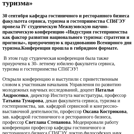
туризма»
30 сентября кафедра гостиничного и ресторанного бизнеса
факультета сервиса, туризма и гостеприимства СПбГЭУ
провела I
V
студенческую Межвузовскую научно-
практическую конференцию «Индустрия гостеприимства
как фактор развития национального туризма: стратегии и
прогнозы», приуроченную к празднованию Всемирного дня
туризма.
Конференция прошла в гибридном формате.
В этом году студенческая конференция была также
приурочена к 30- летнему юбилею факультета сервиса,
туризма и гостеприимства СПбГЭУ!
Открыли конференцию и выступили с приветственным
словом к участникам начальник Управления по развитию
молодежных научных исследований, доцент
Наталья
Андросенко
, директор Института магистратуры, профессор
Татьяна Тумарова
, декан факультета сервиса, туризма и
гостеприимства, зав. кафедрой сервисной и конгрессно-
выставочной деятельности, профессор
Оксана Кострюкова
,
зав. кафедрой гостиничного и ресторанного бизнеса,
профессор
Светлана Степанова
. Модерировали работу
конференции профессор кафедры гостиничного и
ресторанного бизнеса СПбГЭУ, доктор философских наук,