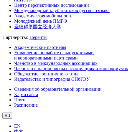
Центр перспективных исследований
Международный клуб знатоков русского языка
Академическая мобильность
Молодёжный день ПМГФ
圣彼得堡国立经济大学
Партнерство
Перейти
Академические партнеры
Управление по работе с выпускниками
и корпоративными партнерами
Членство в международных ассоциациях
Членство в национальных ассоциациях и консорциумах
Общежитие гостиничного типа
Издательство и типография СПбГЭУ
Сведения об образовательной организации
Карта сайта
Почта
Расписание
RU
EN
中文