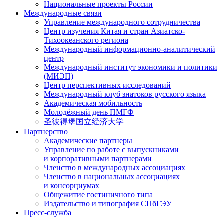
Национальные проекты России
Международные связи
Управление международного сотрудничества
Центр изучения Китая и стран Азиатско-
Тихоокеанского региона
Международный информационно-аналитический
центр
Международный институт экономики и политики
(МИЭП)
Центр перспективных исследований
Международный клуб знатоков русского языка
Академическая мобильность
Молодёжный день ПМГФ
圣彼得堡国立经济大学
Партнерство
Академические партнеры
Управление по работе с выпускниками
и корпоративными партнерами
Членство в международных ассоциациях
Членство в национальных ассоциациях
и консорциумах
Общежитие гостиничного типа
Издательство и типография СПбГЭУ
Пресс-служба