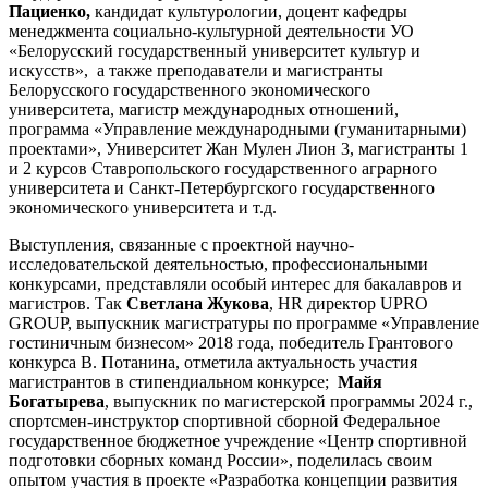
Пациенко,
кандидат культурологии, доцент кафедры
менеджмента социально-культурной деятельности УО
«Белорусский государственный университет культур и
искусств», а также преподаватели и магистранты
Белорусского государственного экономического
университета, магистр международных отношений,
программа «Управление международными (гуманитарными)
проектами», Университет Жан Мулен Лион 3, магистранты 1
и 2 курсов Ставропольского государственного аграрного
университета и Санкт-Петербургского государственного
экономического университета и т.д.
Выступления, связанные с проектной научно-
исследовательской деятельностью, профессиональными
конкурсами, представляли особый интерес для бакалавров и
магистров. Так
Светлана Жукова
, HR директор UPRO
GROUP, выпускник магистратуры по программе «Управление
гостиничным бизнесом» 2018 года, победитель Грантового
конкурса В. Потанина, отметила актуальность участия
магистрантов в стипендиальном конкурсе;
Майя
Богатырева
, выпускник по магистерской программы 2024 г.,
спортсмен-инструктор спортивной сборной Федеральное
государственное бюджетное учреждение «Центр спортивной
подготовки сборных команд России», поделилась своим
опытом участия в проекте «Разработка концепции развития