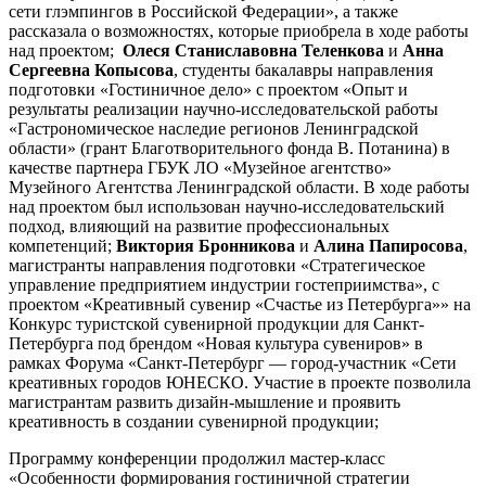
сети глэмпингов в Российской Федерации», а также
рассказала о возможностях, которые приобрела в ходе работы
над проектом;
Олеся Станиславовна Теленкова
и
Анна
Сергеевна Копысова
, студенты бакалавры направления
подготовки «Гостиничное дело» с проектом «Опыт и
результаты реализации научно-исследовательской работы
«Гастрономическое наследие регионов Ленинградской
области» (грант Благотворительного фонда В. Потанина) в
качестве партнера ГБУК ЛО «Музейное агентство»
Музейного Агентства Ленинградской области. В ходе работы
над проектом был использован научно-исследовательский
подход, влияющий на развитие профессиональных
компетенций;
Виктория Бронникова
и
Алина Папиросова
,
магистранты направления подготовки «Стратегическое
управление предприятием индустрии гостеприимства», с
проектом «Креативный сувенир «Счастье из Петербурга»» на
Конкурс туристской сувенирной продукции для Санкт-
Петербурга под брендом «Новая культура сувениров» в
рамках Форума «Санкт-Петербург — город-участник «Сети
креативных городов ЮНЕСКО. Участие в проекте позволила
магистрантам развить дизайн-мышление и проявить
креативность в создании сувенирной продукции;
Программу конференции продолжил мастер-класс
«Особенности формирования гостиничной стратегии